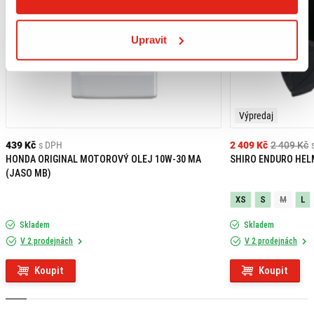
Upravit
Výpredaj
439 Kč
s DPH
2 409 Kč
2 409 Kč
HONDA ORIGINAL MOTOROVÝ OLEJ 10W-30 MA
SHIRO ENDURO HEL
(JASO MB)
XS
S
M
L
Skladem
Skladem
V 2 prodejnách
V 2 prodejnách
Koupit
Koupit