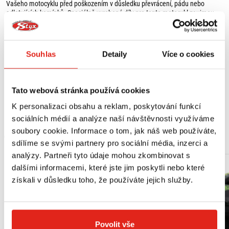
Vašeho motocyklu před poškozením v důsledku převrácení, pádu nebo
odletujících kamínků. Speciálně vyrobené díly pro tento motocykl zaujmou
optimálním umístěním. Mohou být namontovány na originální upevňovací
body a ladit s estetikou motocyklu.
Obsah balení:
Souhlas
Detaily
Více o cookies
1 x kryt rozvodového potrubí,
1 x ochrana brzdového čerpadla,
montážní materiál,
Tato webová stránka používá cookies
montážní návod.
K personalizaci obsahu a reklam, poskytování funkcí
sociálních médií a analýze naší návštěvnosti využíváme
soubory cookie. Informace o tom, jak náš web používáte,
MOHLO BY SE VÁM LÍBIT
sdílíme se svými partnery pro sociální média, inzerci a
analýzy. Partneři tyto údaje mohou zkombinovat s
dalšími informacemi, které jste jim poskytli nebo které
získali v důsledku toho, že používáte jejich služby.
Povolit vše