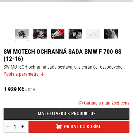
SW MOTECH OCHRANNÁ SADA BMW F 700 GS
(12-16)
SW-MOTECH ochranná sada sestávající z chrániče rozvodového
potrubí a brzdového čerpadla pro BMW F 700 GS
Popis a parametry
Ochranné sady obsahují komponenty, které mohou chránit různé
části Vašeho motocyklu před poškozením v důsledku převrácení,
1 929 Kč
s DPH
pádu nebo odletujících kamínků. Speciálně vyrobené díly pro tento
motocykl zaujmou optimálním umístěním. Mohou být
namontovány na originální upevňovací body a ladit s estetikou
Garancia najnižšej ceny
motocyklu.
MATE OTÁZKU K PRODUKTU?
Obsah balení:
1 x kryt rozvodového potrubí,
PŘIDAT DO KOŠÍKU
1 x ochrana brzdového čerpadla,