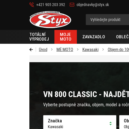
+421 905 203 392
objednavky@styx.sk
Styx-
cz
TOTÁLNÍ
MOJE
ZAVAZADLO
OBLEČ
VÝPRODEJ
MOTO
Úvod
MÉ MOTO
Kawasaki
Objem do 10
VN 800 CLASSIC - NAJDĚ
Vyberte postupně značku, objem, model a roč
Značka
Ob
Kawasaki
Ob