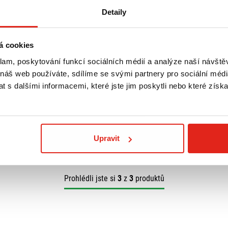
Detaily
á cookies
19 389 Kč
s DPH
klam, poskytování funkcí sociálních médií a analýze naší návšt
L BRZDOVÉHO
LEO VINCE VÝFUK LV SILVERTAIL
K02 KAWASAKI VN 800 CLASSIC
 náš web používáte, sdílíme se svými partnery pro sociální média
 s dalšími informacemi, které jste jim poskytli nebo které získa
 prodejně
Na objednávku
- Doprava ZDARMA
Koupit
Upravit
Prohlédli jste si
3
z
3
produktů