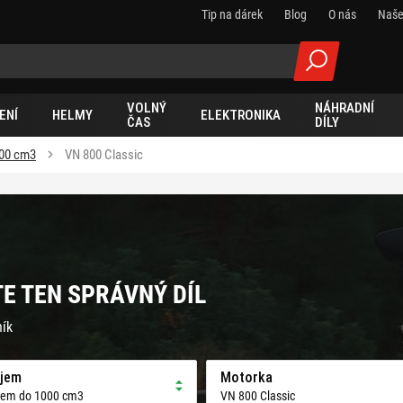
Tip na dárek
Blog
O nás
Naše
VOLNÝ
NÁHRADNÍ
ENÍ
HELMY
ELEKTRONIKA
ČAS
DÍLY
00 cm3
VN 800 Classic
TE TEN SPRÁVNÝ DÍL
ník
jem
Motorka
jem do 1000 cm3
VN 800 Classic