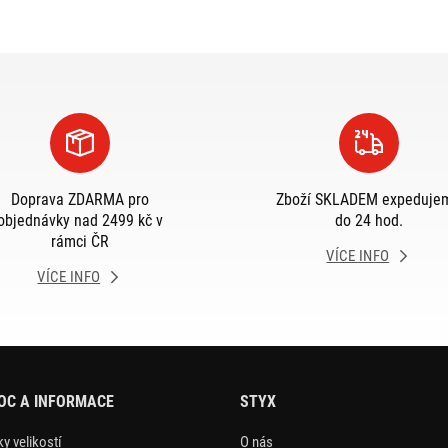
Doprava ZDARMA pro
Zboží SKLADEM expeduje
objednávky nad 2499 kč v
do 24 hod.
rámci ČR
VÍCE INFO
VÍCE INFO
OC A INFORMACE
STYX
y velikostí
O nás