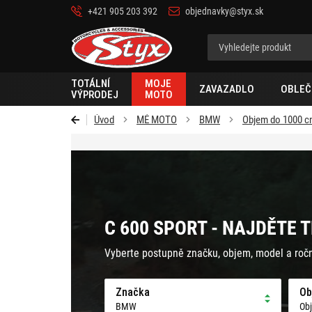
+421 905 203 392
objednavky@styx.sk
Styx-
cz
TOTÁLNÍ
MOJE
ZAVAZADLO
OBLEČ
VÝPRODEJ
MOTO
Úvod
MÉ MOTO
BMW
Objem do 1000 
C 600 SPORT - NAJDĚTE 
Vyberte postupně značku, objem, model a roč
Značka
Ob
BMW
Ob