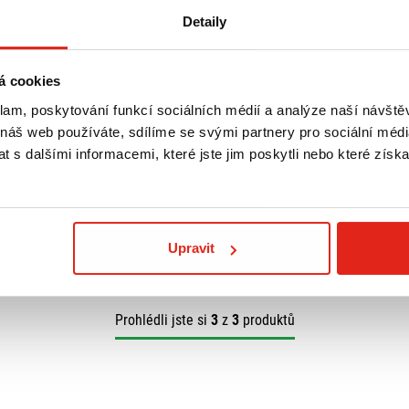
Detaily
á cookies
2 439 Kč
s DPH
klam, poskytování funkcí sociálních médií a analýze naší návšt
U BMW C 600
GIVI DRŽÁK KUFRU MONOLOCK
R5105
BMW C 600 SPORT (12-15)
 náš web používáte, sdílíme se svými partnery pro sociální média
SR5105M
 s dalšími informacemi, které jste jim poskytli nebo které získa
Na objednávku
Koupit
Upravit
Prohlédli jste si
3
z
3
produktů