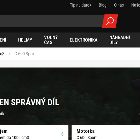
Tip na dárek
Blog
O nás
Naše
VOLNÝ
NÁHRADNÍ
ENÍ
HELMY
ELEKTRONIKA
ČAS
DÍLY
cm3
C 600 Sport
TEN SPRÁVNÝ DÍL
ník
jem
Motorka
jem do 1000 cm3
C 600 Sport