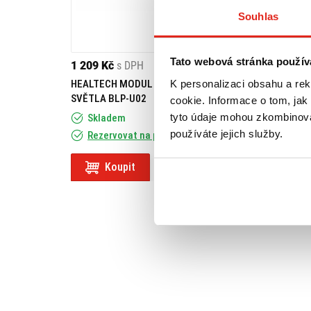
Souhlas
Tato webová stránka použív
1 209 Kč
s DPH
2 459 Kč
s DPH
K personalizaci obsahu a re
HEALTECH MODUL BRZDOVÉHO
GIVI DRŽÁK KUFR
SVĚTLA BLP-U02
SPORT (12-15) S
cookie. Informace o tom, jak
tyto údaje mohou zkombinovat
Skladem
používáte jejich služby.
Rezervovat na prodejně
Na objednávku
Koupit
Koupit