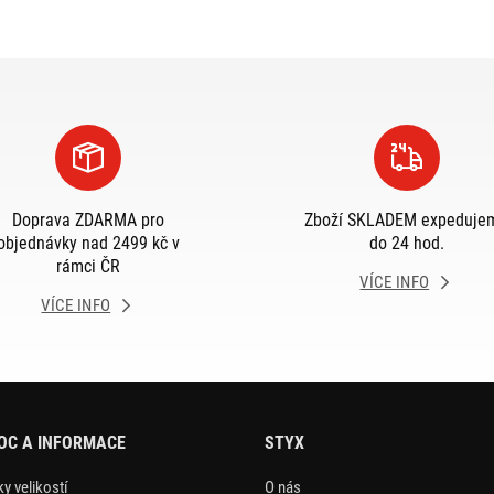
Doprava ZDARMA pro
Zboží SKLADEM expeduje
objednávky nad 2499 kč v
do 24 hod.
rámci ČR
VÍCE INFO
VÍCE INFO
OC A INFORMACE
STYX
y velikostí
O nás