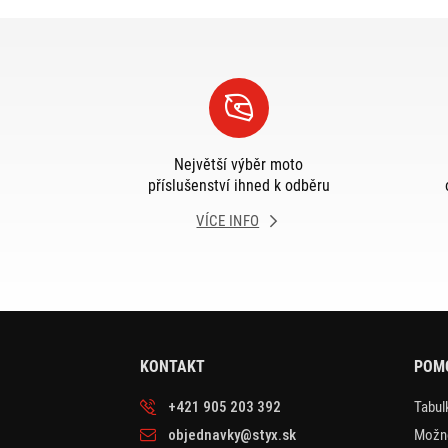
Největší výběr moto
příslušenství ihned k odběru
VÍCE INFO
KONTAKT
POM
+421 905 203 392
Tabulk
objednavky@styx.sk
Možno