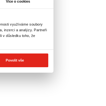
Více o cookies
ěvnosti využíváme soubory
, inzerci a analýzy. Partneři
li v důsledku toho, že
Povolit vše