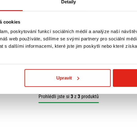
Detaily
á cookies
1 639 Kč
s DPH
klam, poskytování funkcí sociálních médií a analýze naší návšt
ADA NA PLEXI
GIVI PLEXI KYMCO LIKE 125-150
 náš web používáte, sdílíme se svými partnery pro sociální média
6109A
 s dalšími informacemi, které jste jim poskytli nebo které získa
Na objednávku
Koupit
Upravit
Prohlédli jste si
3
z
3
produktů