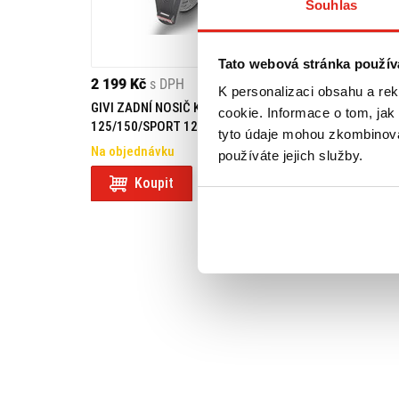
Souhlas
Tato webová stránka použív
2 199 Kč
s DPH
1 189 Kč
s DPH
K personalizaci obsahu a re
GIVI ZADNÍ NOSIČ KYMCO LIKE
GIVI MONTÁŽNÍ S
cookie. Informace o tom, jak
125/150/SPORT 125 SR6109
6109A
tyto údaje mohou zkombinovat
Na objednávku
Na objednávku
používáte jejich služby.
Koupit
Koupit