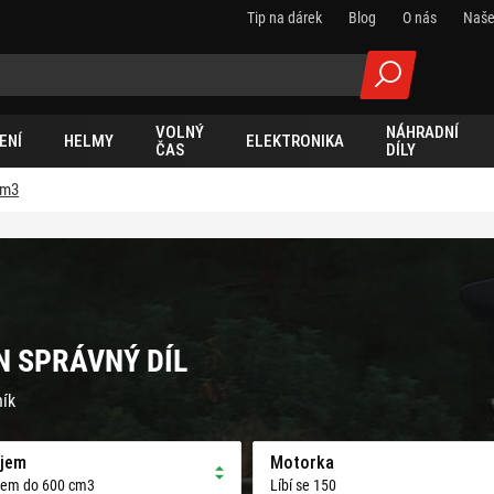
Tip na dárek
Blog
O nás
Naše
VOLNÝ
NÁHRADNÍ
ENÍ
HELMY
ELEKTRONIKA
ČAS
DÍLY
cm3
EN SPRÁVNÝ DÍL
ník
jem
Motorka
jem do 600 cm3
Líbí se 150