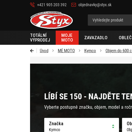
+421 905 203 392
objednavky@styx.sk
Styx-
cz
TOTÁLNÍ
MOJE
ZAVAZADLO
OBLEČ
VÝPRODEJ
MOTO
Úvod
MÉ MOTO
Kymco
Objem do 600 
LÍBÍ SE 150 - NAJDĚTE T
Vyberte postupně značku, objem, model a roč
Značka
Ob
Kymco
Ob