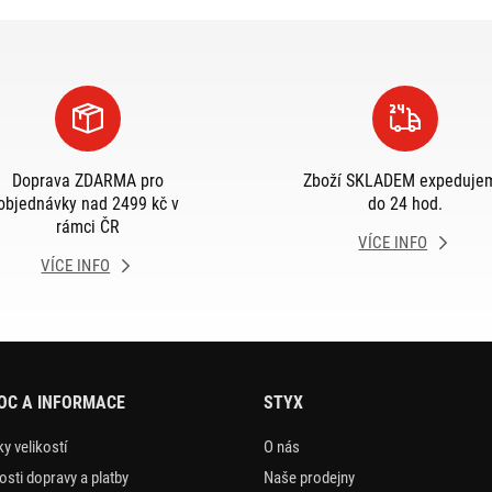
Doprava ZDARMA pro
Zboží SKLADEM expeduje
objednávky nad 2499 kč v
do 24 hod.
rámci ČR
VÍCE INFO
VÍCE INFO
OC A INFORMACE
STYX
y velikostí
O nás
sti dopravy a platby
Naše prodejny