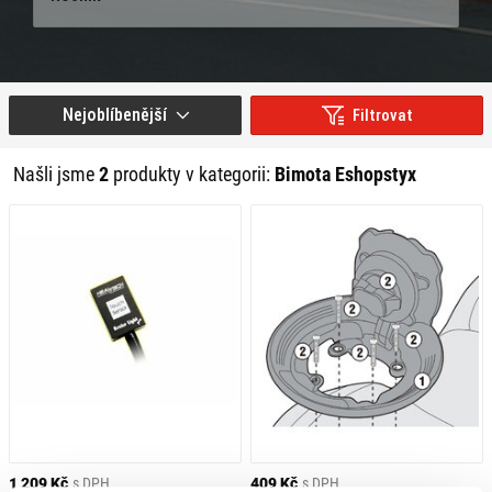
Nejoblíbenější
Filtrovat
Našli jsme
2
produkty v kategorii:
Bimota Eshopstyx
1 209 Kč
s DPH
409 Kč
s DPH