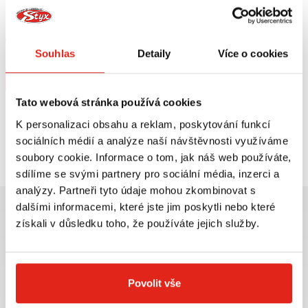
HEALTECH MODUL BRZDOVÉHO
GIVI PODKOVA NA NÁDRŽ BF28
SVĚTLA BLP-U01
Skladem
Skladem
Souhlas
Detaily
Více o cookies
V 5 prodejnách
V 2 prodejnách
Koupit
Koupit
Tato webová stránka používá cookies
K personalizaci obsahu a reklam, poskytování funkcí
Prohlédli jste si
2
z
2
produktů
sociálních médií a analýze naší návštěvnosti využíváme
soubory cookie. Informace o tom, jak náš web používáte,
sdílíme se svými partnery pro sociální média, inzerci a
analýzy. Partneři tyto údaje mohou zkombinovat s
dalšími informacemi, které jste jim poskytli nebo které
získali v důsledku toho, že používáte jejich služby.
Největší výběr moto
Doprava ZDARMA pro
příslušenství ihned k
objednávky nad 2499 kč v
Povolit vše
odběru
rámci ČR