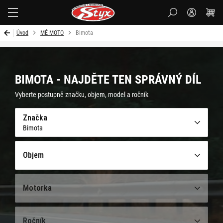
Styx-
cz
Úvod
MÉ MOTO
Bimota
BIMOTA - NAJDĚTE TEN SPRÁVNÝ DÍL
Vyberte postupně značku, objem, model a ročník
Značka
Bimota
Objem
Motorka
Ročník