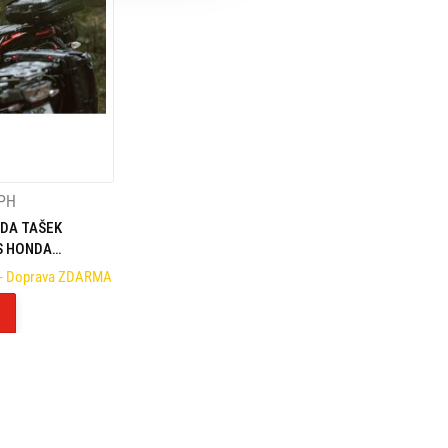
DPH
DA TAŠEK
S HONDA
 (20-)
- Doprava ZDARMA