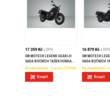
17 359 Kč
s DPH
16 879 Kč
s DPH
SW MOTECH LEGEND GEAR LH
SW MOTECH LEGE
SADA BOČNÍCH TAŠEK HONDA
SADA BOČNÍCH T
CMX1100 REBEL (20-)
CMX1100 REBEL (
Na objednávku
- Doprava ZDARMA
Na objednávku
- 
Koupit
Koupit