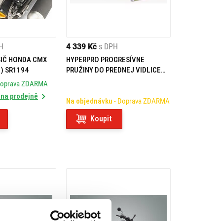
H
4 339 Kč
s DPH
SIČ HONDA CMX
HYPERPRO PROGRESÍVNE
1) SR1194
PRUŽINY DO PREDNEJ VIDLICE
PRE HONDA CMX 1100 REBEL
Doprava ZDARMA
(21-24)
 na prodejně
Na objednávku
- Doprava ZDARMA
Koupit