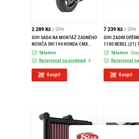
2 289 Kč
s DPH
7 239 Kč
s DPH
GIVI SADA NA MONTÁŽ ZADNÉHO
GIVI ZADNÍ OPĚR
NOSIČA SR1194 HONDA CMX
1100 REBEL (21)
1100 T REBEL (23-24) SR1194KIT
Skladem
Skladem
- Do
Rezervovat na prodejně
Rezervovat na
Koupit
Koupit