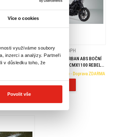
Více o cookies
ěvnosti využíváme soubory
DPH
12 539 Kč
s DPH
, inzerci a analýzy. Partneři
GEND GEAR LC
SW MOTECH URBAN ABS BOČNÍ
li v důsledku toho, že
 TAŠEK HONDA
KUFRY HONDA CMX1100 REBEL
(20-)
- Doprava ZDARMA
Na objednávku
- Doprava ZDARMA
Koupit
Povolit vše