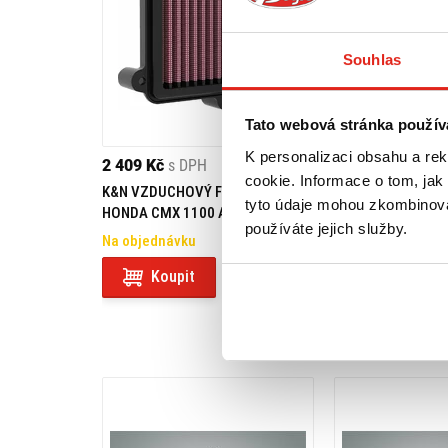
Souhlas
Tato webová stránka použív
K personalizaci obsahu a re
2 409 Kč
s DPH
5 549 Kč
s DPH
cookie. Informace o tom, jak
K&N VZDUCHOVÝ FILTER PRE
SW MOTECH PADA
tyto údaje mohou zkombinovat
HONDA CMX 1100 ABS (21-24) /
CMX1100 REBEL D
používáte jejich služby.
CMX 1100 T ABS (23-24)
Na objednávku
Na objednávku
- 
Koupit
Koupit