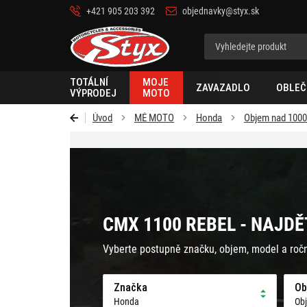
+421 905 203 392
objednavky@styx.sk
Styx-
cz
TOTÁLNÍ
MOJE
ZAVAZADLO
OBLEČ
VÝPRODEJ
MOTO
Úvod
MÉ MOTO
Honda
Objem nad 100
CMX 1100 REBEL - NAJDĚ
Vyberte postupně značku, objem, model a roč
Značka
Ob
Honda
Ob