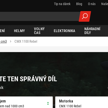
Tip na dárek
Blog
O nás
Naše
VOLNÝ
NÁHRADNÍ
ENÍ
HELMY
ELEKTRONIKA
ČAS
DÍLY
0 cm3
CMX 1100 Rebel
TE TEN SPRÁVNÝ DÍL
ník
jem
Motorka
jem nad 1000 cm3
CMX 1100 Rebel