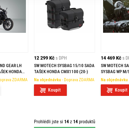
12 299 Kč
s DPH
14 469 Kč
s 
ND GEAR LH
SW MOTECH SYSBAG 15/10 SADA
SW MOTECH SA
AŠEK HONDA
TAŠEK HONDA CMX1100 (20-)
SYSBAG WP M/
20-)
CMX1100 REBEL
Doprava ZDARMA
Na objednávku
- Doprava ZDARMA
Na objednávku
Koupit
Koupit
Prohlédli jste si
14
z
14
produktů