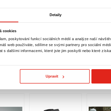
Detaily
á cookies
klam, poskytování funkcí sociálních médií a analýze naší návšt
13 139 Kč
s DPH
13 139 Kč
s 
 náš web používáte, sdílíme se svými partnery pro sociální média
CÍ RÁM HONDA
SW MOTECH LEGEND GEAR LC
SW MOTECH LE
 s dalšími informacemi, které jste jim poskytli nebo které získa
CT (20-)
BLACK EDITION SADA BOČNÍCH
SADA BOČNÍCH
TAŠEK HONDA CMX1100 (20-)
CMX1100 (20-)
Doprava ZDARMA
Na objednávku
- Doprava ZDARMA
Na objednávku
Koupit
Koupit
Upravit