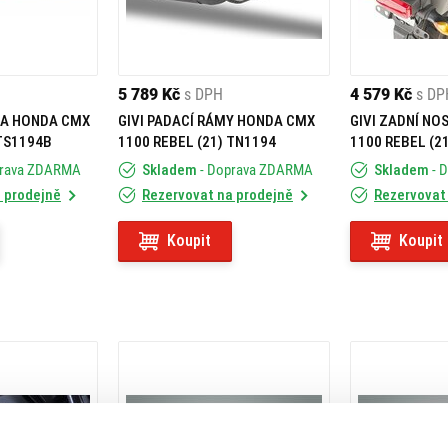
5 789 Kč
s DPH
4 579 Kč
s DP
KA HONDA CMX
GIVI PADACÍ RÁMY HONDA CMX
GIVI ZADNÍ NO
 TS1194B
1100 REBEL (21) TN1194
1100 REBEL (2
prava ZDARMA
Skladem
- Doprava ZDARMA
Skladem
- 
 prodejně
Rezervovat na prodejně
Rezervovat
Koupit
Koupit