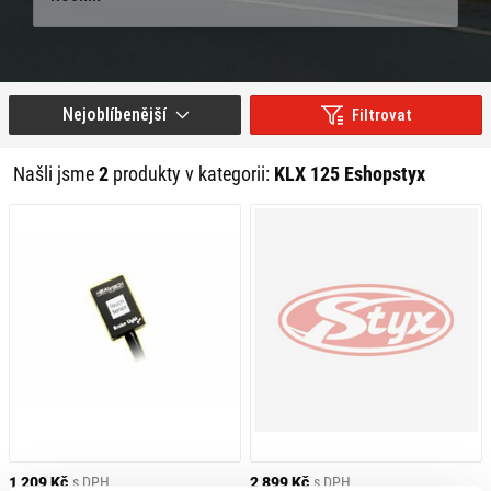
Nejoblíbenější
Filtrovat
Našli jsme
2
produkty v kategorii:
KLX 125 Eshopstyx
1 209 Kč
s DPH
2 899 Kč
s DPH