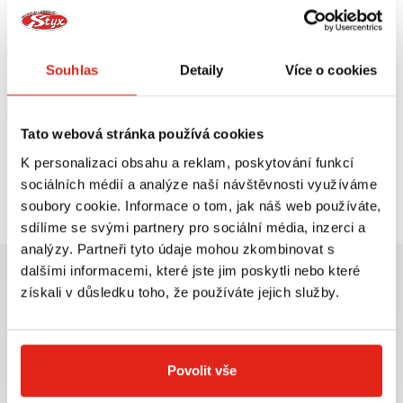
HEALTECH MODUL BRZDOVÉHO
GIVI ZATMAVENÉ PLEXI PIAGGIO
SVĚTLA BLP-U01
VESPA 104S
Skladem
Souhlas
Detaily
Více o cookies
V 5 prodejnách
Na objednávku
Koupit
Koupit
Tato webová stránka používá cookies
K personalizaci obsahu a reklam, poskytování funkcí
Prohlédli jste si
2
z
2
produktů
sociálních médií a analýze naší návštěvnosti využíváme
soubory cookie. Informace o tom, jak náš web používáte,
sdílíme se svými partnery pro sociální média, inzerci a
analýzy. Partneři tyto údaje mohou zkombinovat s
dalšími informacemi, které jste jim poskytli nebo které
získali v důsledku toho, že používáte jejich služby.
Největší výběr moto
Doprava ZDARMA pro
příslušenství ihned k
objednávky nad 2499 kč v
Povolit vše
odběru
rámci ČR