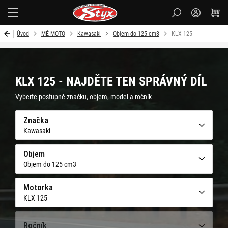
Styx-
cz
Úvod
MÉ MOTO
Kawasaki
Objem do 125 cm3
KLX 125
KLX 125 - NAJDĚTE TEN SPRÁVNÝ DÍL
Vyberte postupně značku, objem, model a ročník
Značka
Kawasaki
Objem
Objem do 125 cm3
Motorka
KLX 125
Ročník