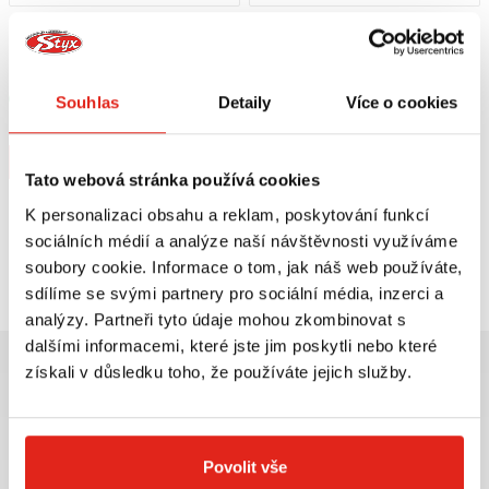
1 209 Kč
s DPH
1 739 Kč
s DPH
HEALTECH MODUL BRZDOVÉHO
GIVI PLEXI ŠTÍT 130A
SVĚTLA BLP-U01
Skladem
Souhlas
Detaily
Více o cookies
V 5 prodejnách
Na objednávku
Koupit
Koupit
Tato webová stránka používá cookies
K personalizaci obsahu a reklam, poskytování funkcí
sociálních médií a analýze naší návštěvnosti využíváme
Prohlédli jste si
2
z
2
produktů
soubory cookie. Informace o tom, jak náš web používáte,
sdílíme se svými partnery pro sociální média, inzerci a
analýzy. Partneři tyto údaje mohou zkombinovat s
dalšími informacemi, které jste jim poskytli nebo které
získali v důsledku toho, že používáte jejich služby.
Největší výběr moto
Doprava ZDARMA pro
Povolit vše
příslušenství ihned k
objednávky nad 2499 kč v