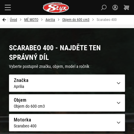
Styx-
cz
Úvod
MÉ MOTO
Aprilia
Objem do 600 cm3
Scarabeo 400
SCARABEO 400 - NAJDĚTE TEN
SPRÁVNÝ DÍL
Vyberte postupně značku, objem, model a ročník
Značka
Aprilia
Objem
Objem do 600 cm3
Motorka
Scarabeo 400