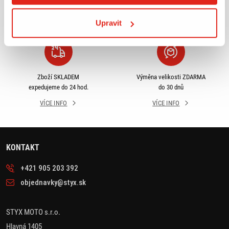
odběru
rámci ČR
VÍCE INFO
VÍCE INFO
Upravit
Zboží SKLADEM
Výměna velikosti ZDARMA
expedujeme do 24 hod.
do 30 dnů
VÍCE INFO
VÍCE INFO
KONTAKT
+421 905 203 392
objednavky@styx.sk
STYX MOTO s.r.o.
Hlavná 1405