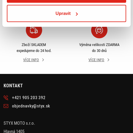
odběru
rámci ČR
VÍCE INFO
VÍCE INFO
Upravit
Zboží SKLADEM
Výměna velikosti ZDARMA
expedujeme do 24 hod.
do 30 dnů
VÍCE INFO
VÍCE INFO
KONTAKT
+421 905 203 392
objednavky@styx.sk
STYX MOTO s.r.o.
Hlavná 1405