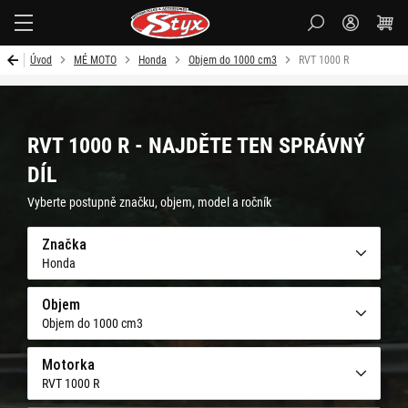
Styx-
cz
Úvod
MÉ MOTO
Honda
Objem do 1000 cm3
RVT 1000 R
RVT 1000 R - NAJDĚTE TEN SPRÁVNÝ
DÍL
Vyberte postupně značku, objem, model a ročník
Značka
Honda
Objem
Objem do 1000 cm3
Motorka
RVT 1000 R