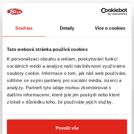
1 209 Kč
s DPH
139 Kč
s DPH
HEALTECH MODUL BRZDOVÉHO
QUATTROERRE NÁLEPKY HONDA 2
SVĚTLA BLP-U01
KUSY
Skladem
Souhlas
Detaily
Více o cookies
V 5 prodejnách
Na objednávku
Koupit
Koupit
Tato webová stránka používá cookies
K personalizaci obsahu a reklam, poskytování funkcí
sociálních médií a analýze naší návštěvnosti využíváme
Prohlédli jste si
2
z
2
produktů
soubory cookie. Informace o tom, jak náš web používáte,
sdílíme se svými partnery pro sociální média, inzerci a
analýzy. Partneři tyto údaje mohou zkombinovat s
dalšími informacemi, které jste jim poskytli nebo které
získali v důsledku toho, že používáte jejich služby.
Největší výběr moto
Doprava ZDARMA pro
Povolit vše
příslušenství ihned k
objednávky nad 2499 kč v