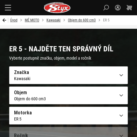
Styx-
cz
Úvod
MÉ MOTO
Kawasaki
Objem do 600 cm3
ER 5
ER 5 - NAJDĚTE TEN SPRÁVNÝ DÍL
Vyberte postupně značku, objem, model a ročník
Značka
Kawasaki
Objem
Objem do 600 cm3
Motorka
ER 5
Ročník