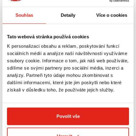
SVĚTLA BLP-U01
5 ´97-
Skladem
Souhlas
Detaily
Více o cookies
V 5 prodejnách
Na objednávku
Koupit
Koupit
Tato webová stránka používá cookies
K personalizaci obsahu a reklam, poskytování funkcí
sociálních médií a analýze naší návštěvnosti využíváme
soubory cookie. Informace o tom, jak náš web používáte,
sdílíme se svými partnery pro sociální média, inzerci a
analýzy. Partneři tyto údaje mohou zkombinovat s
dalšími informacemi, které jste jim poskytli nebo které
získali v důsledku toho, že používáte jejich služby.
Povolit vše
3 019 Kč
s DPH
1 689 Kč
s DPH
SW MOTECH KRYTY RUKOU KOBRA
GIVI DRŽÁK MONORACK KAWASAKI