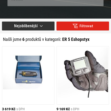
Nejoblíbenější
Filtrovat
Našli jsme
6
produktů v kategorii:
ER 5 Eshopstyx
3 619 Kč
s DPH
9 169 Kč
s DPH