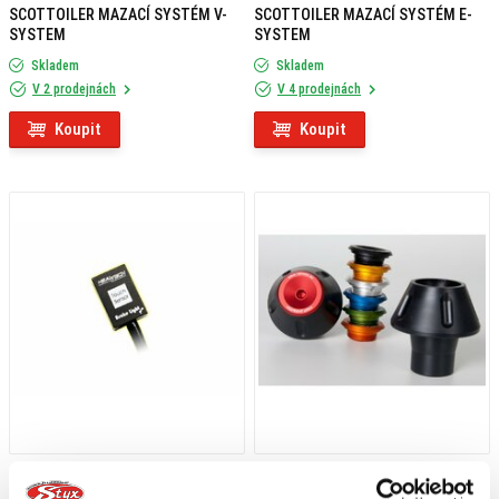
SCOTTOILER MAZACÍ SYSTÉM V-
SCOTTOILER MAZACÍ SYSTÉM E-
SYSTEM
SYSTEM
Skladem
Skladem
V 2 prodejnách
V 4 prodejnách
Koupit
Koupit
1 209 Kč
s DPH
1 929 Kč
s DPH
HEALTECH MODUL BRZDOVÉHO
RD MOTO PADACÍ PROTEKTORY ER