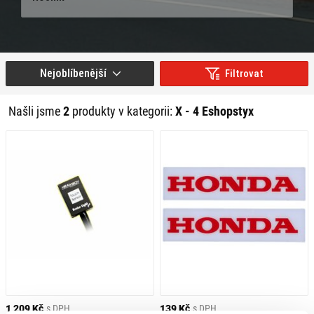
Nejoblíbenější
Filtrovat
Našli jsme
2
produkty v kategorii:
X - 4 Eshopstyx
1 209 Kč
s DPH
139 Kč
s DPH