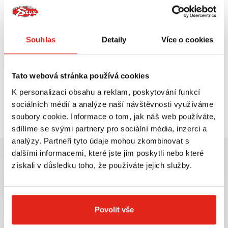
HEALTECH MODUL BRZDOVÉHO
QUATTROERRE NÁLEPKY HONDA 2
SVĚTLA BLP-U01
KUSY
Skladem
Souhlas
Detaily
Více o cookies
V 5 prodejnách
Na objednávku
Koupit
Koupit
Tato webová stránka používá cookies
K personalizaci obsahu a reklam, poskytování funkcí
Prohlédli jste si
2
z
2
produktů
sociálních médií a analýze naší návštěvnosti využíváme
soubory cookie. Informace o tom, jak náš web používáte,
sdílíme se svými partnery pro sociální média, inzerci a
analýzy. Partneři tyto údaje mohou zkombinovat s
dalšími informacemi, které jste jim poskytli nebo které
získali v důsledku toho, že používáte jejich služby.
Největší výběr moto
Doprava ZDARMA pro
příslušenství ihned k
objednávky nad 2499 kč v
Povolit vše
odběru
rámci ČR