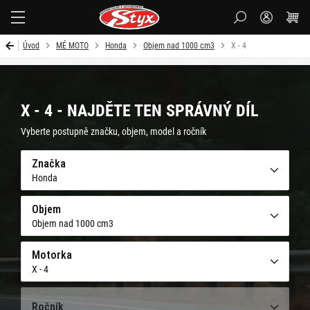
Styx-
cz
Úvod
MÉ MOTO
Honda
Objem nad 1000 cm3
X - 4
X - 4 - NAJDĚTE TEN SPRÁVNÝ DÍL
Vyberte postupně značku, objem, model a ročník
Značka
Honda
Objem
Objem nad 1000 cm3
Motorka
X - 4
Ročník