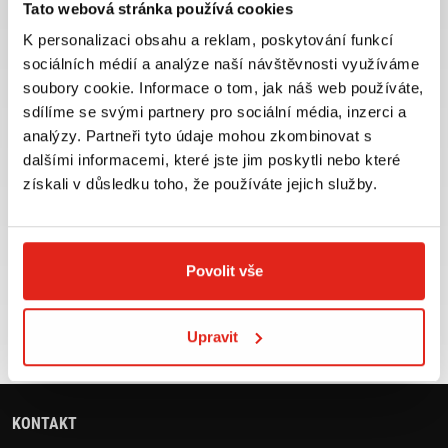
Tato webová stránka používá cookies
K personalizaci obsahu a reklam, poskytování funkcí
sociálních médií a analýze naší návštěvnosti využíváme
soubory cookie. Informace o tom, jak náš web používáte,
Největší výběr moto
Doprava ZDARMA pro
sdílíme se svými partnery pro sociální média, inzerci a
příslušenství ihned k
objednávky nad 2499 kč v
analýzy. Partneři tyto údaje mohou zkombinovat s
odběru
rámci ČR
dalšími informacemi, které jste jim poskytli nebo které
VÍCE INFO
VÍCE INFO
získali v důsledku toho, že používáte jejich služby.
Povolit vše
Zboží SKLADEM
Výměna velikosti ZDARMA
expedujeme do 24 hod.
do 30 dnů
Upravit
VÍCE INFO
VÍCE INFO
KONTAKT