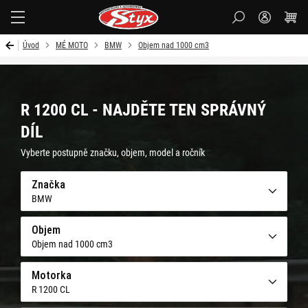
Styx-
cz
Úvod
MÉ MOTO
BMW
Objem nad 1000 cm3
R 1200 CL - NAJDĚTE TEN SPRÁVNÝ
DÍL
Vyberte postupně značku, objem, model a ročník
Značka
BMW
Objem
Objem nad 1000 cm3
Motorka
R 1200 CL