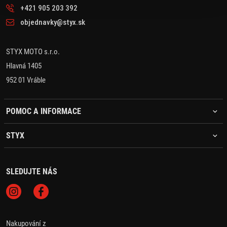
+421 905 203 392
objednavky@styx.sk
STYX MOTO s.r.o.
Hlavná 1405
952 01 Vráble
POMOC A INFORMACE
STYX
SLEDUJTE NÁS
Nakupování z