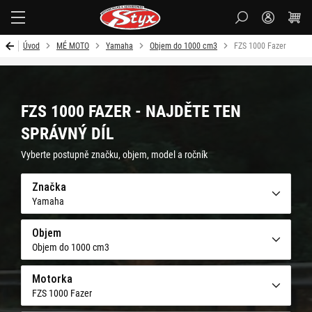
Styx-
cz
Úvod
MÉ MOTO
Yamaha
Objem do 1000 cm3
FZS 1000 Fazer
FZS 1000 FAZER - NAJDĚTE TEN
SPRÁVNÝ DÍL
Vyberte postupně značku, objem, model a ročník
Značka
Yamaha
Objem
Objem do 1000 cm3
Motorka
FZS 1000 Fazer