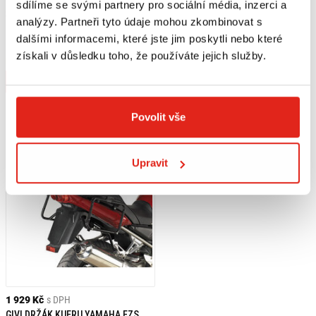
sdílíme se svými partnery pro sociální média, inzerci a
3 379 Kč
s DPH
1 569 Kč
s DPH
analýzy. Partneři tyto údaje mohou zkombinovat s
SW MOTECH NOSIČ ALURACK
SW MOTECH QL PLOTNA
dalšími informacemi, které jste jim poskytli nebo které
HLINÍKOVÁ ČERNÁ
získali v důsledku toho, že používáte jejich služby.
Na objednávku
Na objednávku
Koupit
Koupit
Povolit vše
Upravit
1 929 Kč
s DPH
GIVI DRŽÁK KUFRU YAMAHA FZS