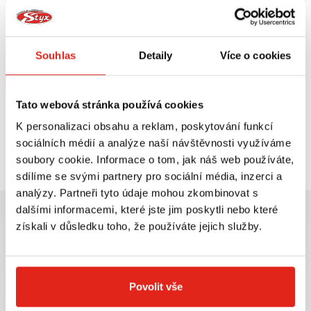
1 809 Kč
s DPH
1 809 Kč
s DPH
GIVI KIT NA MONTÁŽ PLEXI
GIVI PLEXI 107A
PEUGEOT BELVILLE 125/200 A8101A
Souhlas
Detaily
Více o cookies
Na objednávku
Na objednávku
Koupit
Koupit
Tato webová stránka používá cookies
K personalizaci obsahu a reklam, poskytování funkcí
Prohlédli jste si
2
z
2
produktů
sociálních médií a analýze naší návštěvnosti využíváme
soubory cookie. Informace o tom, jak náš web používáte,
sdílíme se svými partnery pro sociální média, inzerci a
analýzy. Partneři tyto údaje mohou zkombinovat s
dalšími informacemi, které jste jim poskytli nebo které
získali v důsledku toho, že používáte jejich služby.
Největší výběr moto
Doprava ZDARMA pro
příslušenství ihned k
objednávky nad 2499 kč v
Povolit vše
odběru
rámci ČR