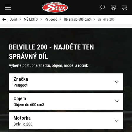
Styx-
cz
Úvod
MÉ MOTO
Peugeot
Objem do 600 cm3
Belville 200
BELVILLE 200 - NAJDĚTE TEN
SPRÁVNÝ DÍL
Vyberte postupně značku, objem, model a ročník
Značka
Peugeot
Objem
Objem do 600 cm3
Motorka
Belville 200