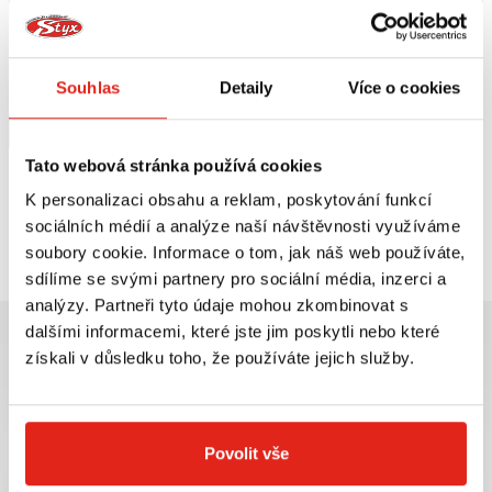
1 209 Kč
s DPH
3 139 Kč
s DPH
GIVI DRŽÁK KUFRU PIAGGIO MP3
GIVI PLEXI MP3 350-500
350/500 SR5613
SPORT/BUSINESS (18-20) D5613ST
Souhlas
Detaily
Více o cookies
Na objednávku
Na objednávku
Koupit
Koupit
Tato webová stránka používá cookies
K personalizaci obsahu a reklam, poskytování funkcí
Prohlédli jste si
2
z
2
produktů
sociálních médií a analýze naší návštěvnosti využíváme
soubory cookie. Informace o tom, jak náš web používáte,
sdílíme se svými partnery pro sociální média, inzerci a
analýzy. Partneři tyto údaje mohou zkombinovat s
dalšími informacemi, které jste jim poskytli nebo které
získali v důsledku toho, že používáte jejich služby.
Největší výběr moto
Doprava ZDARMA pro
příslušenství ihned k
objednávky nad 2499 kč v
Povolit vše
odběru
rámci ČR