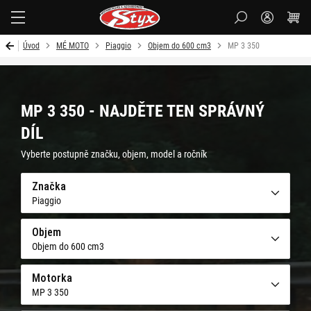
Styx-
cz
Úvod
MÉ MOTO
Piaggio
Objem do 600 cm3
MP 3 350
MP 3 350 - NAJDĚTE TEN SPRÁVNÝ
DÍL
Vyberte postupně značku, objem, model a ročník
Značka
Piaggio
Objem
Objem do 600 cm3
Motorka
MP 3 350