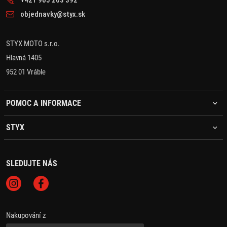
+421 905 203 392
objednavky@styx.sk
STYX MOTO s.r.o.
Hlavná 1405
952 01 Vráble
POMOC A INFORMACE
STYX
SLEDUJTE NÁS
Nakupování z