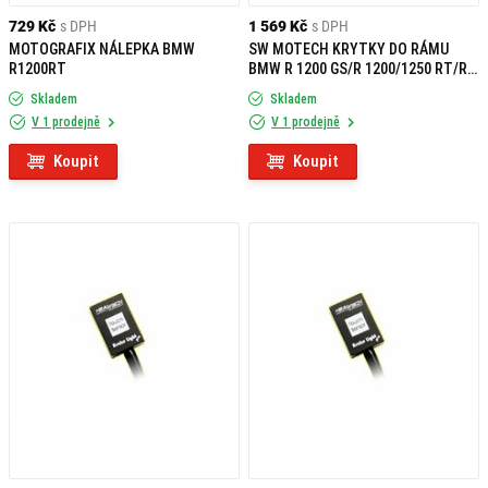
729 Kč
s DPH
1 569 Kč
s DPH
MOTOGRAFIX NÁLEPKA BMW
SW MOTECH KRYTKY DO RÁMU
R1200RT
BMW R 1200 GS/R 1200/1250 RT/R
1250 GS
Skladem
Skladem
V 1 prodejně
V 1 prodejně
Koupit
Koupit