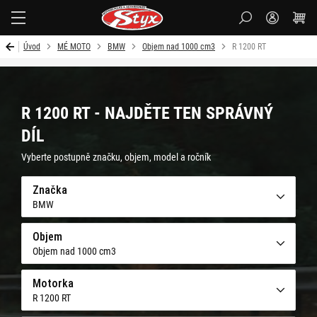
Styx-
cz
Úvod
MÉ MOTO
BMW
Objem nad 1000 cm3
R 1200 RT
R 1200 RT - NAJDĚTE TEN SPRÁVNÝ
DÍL
Vyberte postupně značku, objem, model a ročník
Značka
BMW
Objem
Objem nad 1000 cm3
Motorka
R 1200 RT