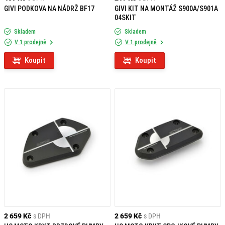
GIVI PODKOVA NA NÁDRŽ BF17
GIVI KIT NA MONTÁŽ S900A/S901A
04SKIT
Skladem
Skladem
V 1 prodejně
V 1 prodejně
Koupit
Koupit
2 659 Kč
s DPH
2 659 Kč
s DPH