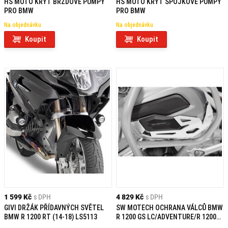
HS MOTO KRYT BRZDOVÉ PUMPY
HS MOTO KRYT SPOJKOVÉ PUMPY
PRO BMW
PRO BMW
Na objednávku
Na objednávku
Koupit
Koupit
1 599 Kč
s DPH
4 829 Kč
s DPH
GIVI DRŽÁK PŘÍDAVNÝCH SVĚTEL
SW MOTECH OCHRANA VÁLCŮ BMW
BMW R 1200 RT (14-18) LS5113
R 1200 GS LC/ADVENTURE/R 1200
RT