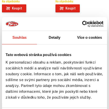
Na objednávku
Na objednávku
Koupit
Koupit
Souhlas
Detaily
Více o cookies
Tato webová stránka používá cookies
K personalizaci obsahu a reklam, poskytování funkcí
sociálních médií a analýze naší návštěvnosti využíváme
soubory cookie. Informace o tom, jak náš web používáte,
sdílíme se svými partnery pro sociální média, inzerci a
4 829 Kč
s DPH
5 789 Kč
s DPH
analýzy. Partneři tyto údaje mohou zkombinovat s
SW MOTECH OCHRANA VÁLCŮ BMW
SW MOTECH KRYT MOTORU ALU
dalšími informacemi, které jste jim poskytli nebo které
R 1200 GS LC/ADVENTURE/R 1200
BMW R 1200 RT (14-)
získali v důsledku toho, že používáte jejich služby.
RT (12-18)
Na objednávku
Na objednávku
Koupit
Koupit