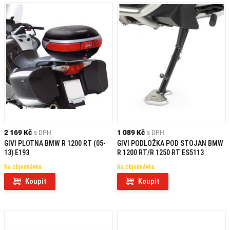
2 169 Kč
s DPH
1 089 Kč
s DPH
GIVI PLOTNA BMW R 1200 RT (05-
GIVI PODLOŽKA POD STOJAN BMW
13) E193
R 1200 RT/R 1250 RT ES5113
Na objednávku
Na objednávku
Koupit
Koupit