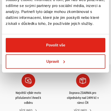
1 809 Kč
s DPH
sdílíme se svými partnery pro sociální média, inzerci a
GIVI ZADNÍ NOSIČ MONOLOCK
analýzy. Partneři tyto údaje mohou zkombinovat s
E682M
dalšími informacemi, které jste jim poskytli nebo které
Na objednávku
získali v důsledku toho, že používáte jejich služby.
Koupit
Povolit vše
Prohlédli jste si
3
z
3
produktů
Upravit
Největší výběr moto
Doprava ZDARMA pro
příslušenství ihned k
objednávky nad 2499 kč v
odběru
rámci ČR
VÍCE INFO
VÍCE INFO