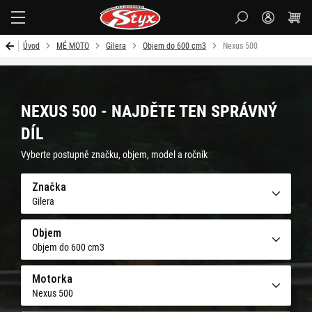
Styx-
cz
Úvod
MÉ MOTO
Gilera
Objem do 600 cm3
Nexus 500
NEXUS 500 - NAJDĚTE TEN SPRÁVNÝ
DÍL
Vyberte postupně značku, objem, model a ročník
Značka
Gilera
Objem
Objem do 600 cm3
Motorka
Nexus 500