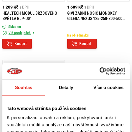
1 209 Kč
s DPH
1 689 Kč
s DPH
HEALTECH MODUL BRZDOVÉHO
GIVI ZADNÍ NOSIČ MONOKEY
SVĚTLA BLP-U01
GILERA NEXUS 125-250-300-500
E682
Skladem
V 5 prodejnách
Na objednávku
Koupit
Koupit
Souhlas
Detaily
Více o cookies
Tato webová stránka používá cookies
K personalizaci obsahu a reklam, poskytování funkcí
sociálních médií a analýze naší návštěvnosti využíváme
soubory cookie. Informace o tom, jak náš web používáte,