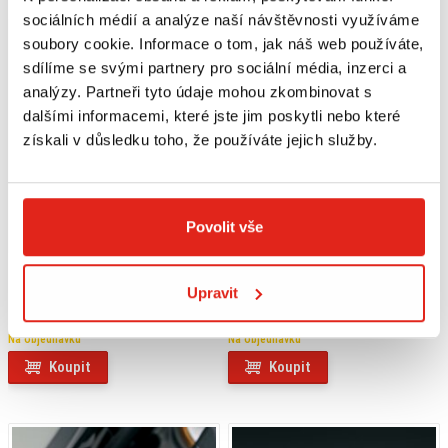
sociálních médií a analýze naší návštěvnosti využíváme
soubory cookie. Informace o tom, jak náš web používáte,
sdílíme se svými partnery pro sociální média, inzerci a
analýzy. Partneři tyto údaje mohou zkombinovat s
dalšími informacemi, které jste jim poskytli nebo které
získali v důsledku toho, že používáte jejich služby.
Povolit vše
1 039 Kč
s DPH
1 519 Kč
s DPH
Upravit
SUZUKI ZADNÝ KRYT BRZDOVÉHO
SUZUKI PREDNÝ KRYT BRZDOVÉHO
KOTÚČA PRE DR-Z4S/SM (25)
KOTÚČA PRE DR-Z4S (25)
Na objednávku
Na objednávku
Koupit
Koupit