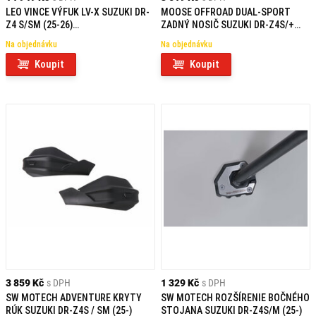
LEO VINCE VÝFUK LV-X SUZUKI DR-
MOOSE OFFROAD DUAL-SPORT
Z4 S/SM (25-26)
ZADNÝ NOSIČ SUZUKI DR-Z4S/+
NEHOMOLOGOVANÝ
(25-26)
Na objednávku
Na objednávku
Koupit
Koupit
3 859 Kč
s DPH
1 329 Kč
s DPH
SW MOTECH ADVENTURE KRYTY
SW MOTECH ROZŠÍRENIE BOČNÉHO
RÚK SUZUKI DR-Z4S / SM (25-)
STOJANA SUZUKI DR-Z4S/M (25-)