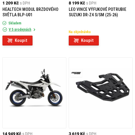
1 209 Kč
s DPH
8 199 Kč
s DPH
HEALTECH MODUL BRZDOVÉHO
LEO VINCE VÝFUKOVÉ POTRUBIE
SVĚTLA BLP-U01
SUZUKI DR-Z4 S/SM (25-26)
Skladem
V 5 prodejnách
Na objednávku
Koupit
Koupit
14 949 Kč
s DPH
3 619 Kč
s DPH