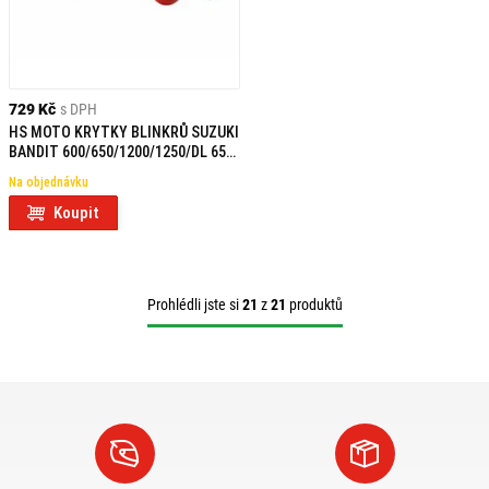
729 Kč
s DPH
HS MOTO KRYTKY BLINKRŮ SUZUKI
BANDIT 600/650/1200/1250/DL 650
(04-10)/1000 (02-10)
Na objednávku
Koupit
Prohlédli jste si
21
z
21
produktů