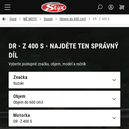
Styx-
cz
Úvod
MÉ MOTO
Suzuki
Objem do 600 cm3
DR - Z 400 S
DR - Z 400 S - NAJDĚTE TEN SPRÁVNÝ
DÍL
Vyberte postupně značku, objem, model a ročník
Značka
Suzuki
Objem
Objem do 600 cm3
Motorka
DR - Z 400 S