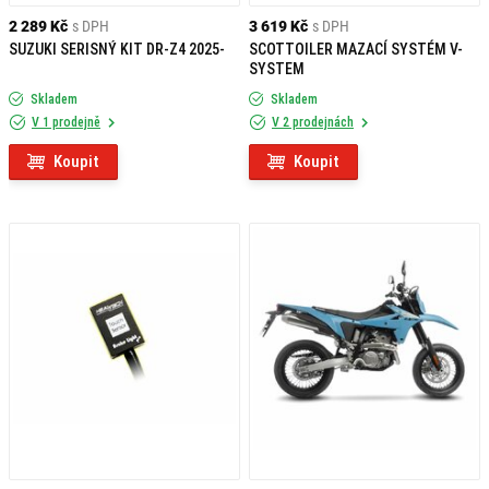
2 289 Kč
s DPH
3 619 Kč
s DPH
SUZUKI SERISNÝ KIT DR-Z4 2025-
SCOTTOILER MAZACÍ SYSTÉM V-
SYSTEM
Skladem
Skladem
V 1 prodejně
V 2 prodejnách
Koupit
Koupit