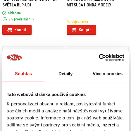
SVĚTLA BLP-U01
MITSUBA HONDA MODELY
Skladem
V 5 prodejnách
Na objednávku
Koupit
Koupit
Souhlas
Detaily
Více o cookies
Tato webová stránka používá cookies
K personalizaci obsahu a reklam, poskytování funkcí
sociálních médií a analýze naší návštěvnosti využíváme
soubory cookie. Informace o tom, jak náš web používáte,
11 839 Kč
s DPH
13 259 Kč
s DPH
sdílíme se svými partnery pro sociální média, inzerci a
LEO VINCE VÝFUK LV ONE EVO
LEO VINCE VÝFUK LV NERO HONDA