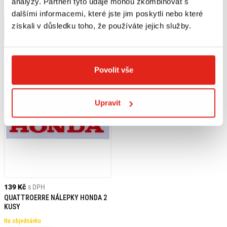
analýzy. Partneři tyto údaje mohou zkombinovat s
HONDA CB/CBR 500 F/R/X INOX
CB/CBR 500 F/R/X INOX
dalšími informacemi, které jste jim poskytli nebo které
Na objednávku
Na objednávku
získali v důsledku toho, že používáte jejich služby.
Koupit
Koupit
Povolit vše
Upravit
139 Kč
s DPH
QUATTROERRE NÁLEPKY HONDA 2
KUSY
Na objednávku