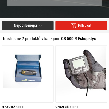
Nejoblíbenější
Filtrovat
Našli jsme
7
produktů v kategorii:
CB 500 R Eshopstyx
3 619 Kč
s DPH
9 169 Kč
s DPH