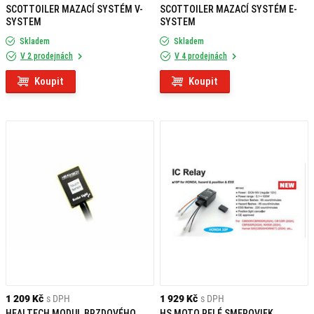
SCOTTOILER MAZACÍ SYSTÉM V-
SCOTTOILER MAZACÍ SYSTÉM E-
SYSTEM
SYSTEM
Skladem
Skladem
V 2 prodejnách
V 4 prodejnách
Koupit
Koupit
1 209 Kč
s DPH
1 929 Kč
s DPH
HEALTECH MODUL BRZDOVÉHO
HS MOTO RELÉ SMEROVIEK