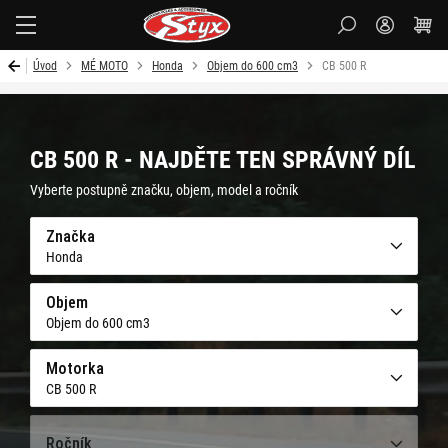
Styx-
cz
Úvod
MÉ MOTO
Honda
Objem do 600 cm3
CB 500 R
CB 500 R - NAJDĚTE TEN SPRÁVNÝ DÍL
Vyberte postupně značku, objem, model a ročník
Značka
Honda
Objem
Objem do 600 cm3
Motorka
CB 500 R
Ročník