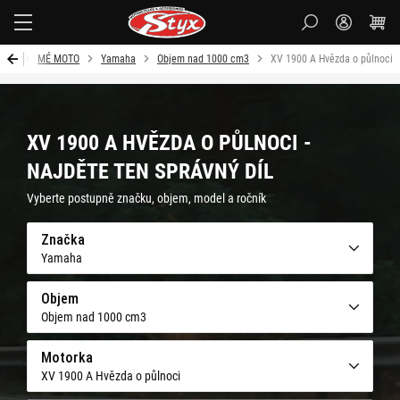
Styx-
cz
vod
MÉ MOTO
Yamaha
Objem nad 1000 cm3
XV 1900 A Hvězda o půlnoci
XV 1900 A HVĚZDA O PŮLNOCI -
NAJDĚTE TEN SPRÁVNÝ DÍL
Vyberte postupně značku, objem, model a ročník
Značka
Yamaha
Objem
Objem nad 1000 cm3
Motorka
XV 1900 A Hvězda o půlnoci