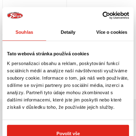
7 959 Kč
s DPH
BRITE-LITES PŘÍDAVNÁ LED
SVĚTLA - BULLET CHROMOVÁ
Souhlas
Detaily
Více o cookies
Skladem
V 1 prodejně
Koupit
Tato webová stránka používá cookies
K personalizaci obsahu a reklam, poskytování funkcí
sociálních médií a analýze naší návštěvnosti využíváme
soubory cookie. Informace o tom, jak náš web používáte,
Prohlédli jste si
1
z
1
produktů
sdílíme se svými partnery pro sociální média, inzerci a
analýzy. Partneři tyto údaje mohou zkombinovat s
dalšími informacemi, které jste jim poskytli nebo které
získali v důsledku toho, že používáte jejich služby.
Povolit vše
Největší výběr moto
Doprava ZDARMA pro