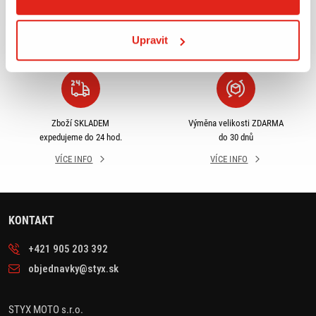
příslušenství ihned k
objednávky nad 2499 kč v
odběru
rámci ČR
Upravit
VÍCE INFO
VÍCE INFO
Zboží SKLADEM
Výměna velikosti ZDARMA
expedujeme do 24 hod.
do 30 dnů
VÍCE INFO
VÍCE INFO
KONTAKT
+421 905 203 392
objednavky@styx.sk
STYX MOTO s.r.o.