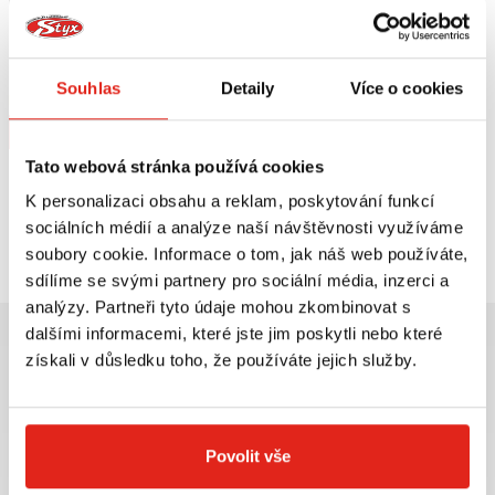
1 689 Kč
s DPH
GIVI UNIVERZÁLNÍ PLEXI NA
SKÚTRY HONDA/YAMAHA 308A
Souhlas
Detaily
Více o cookies
Na objednávku
Koupit
Tato webová stránka používá cookies
K personalizaci obsahu a reklam, poskytování funkcí
Prohlédli jste si
1
z
1
produktů
sociálních médií a analýze naší návštěvnosti využíváme
soubory cookie. Informace o tom, jak náš web používáte,
sdílíme se svými partnery pro sociální média, inzerci a
analýzy. Partneři tyto údaje mohou zkombinovat s
dalšími informacemi, které jste jim poskytli nebo které
získali v důsledku toho, že používáte jejich služby.
Největší výběr moto
Doprava ZDARMA pro
příslušenství ihned k
objednávky nad 2499 kč v
Povolit vše
odběru
rámci ČR