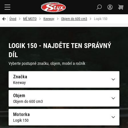
Styx-
cz
Úvod
MÉ MOTO
Keeway
Objem do 600 cm3
Logik 150
LOGIK 150 - NAJDĚTE TEN SPRÁVNÝ
DÍL
Vyberte postupně značku, objem, model a ročník
Značka
Keeway
Objem
Objem do 600 cm3
Motorka
Logik 150