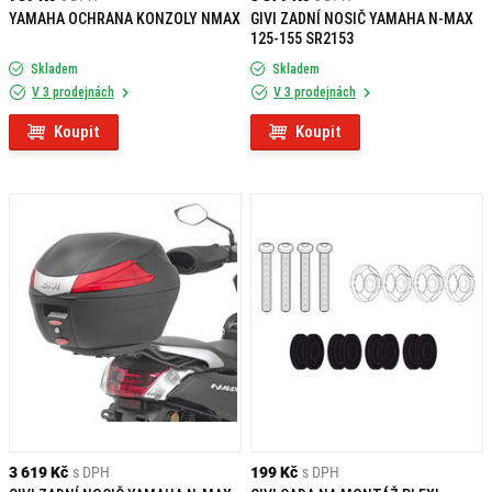
YAMAHA OCHRANA KONZOLY NMAX
GIVI ZADNÍ NOSIČ YAMAHA N-MAX
125-155 SR2153
Skladem
Skladem
V 3 prodejnách
V 3 prodejnách
Koupit
Koupit
3 619 Kč
s DPH
199 Kč
s DPH