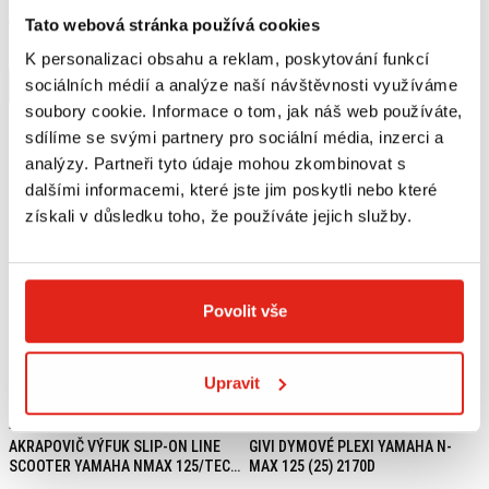
Tato webová stránka používá cookies
Skladem
Skladem
V 1 prodejně
V 1 prodejně
K personalizaci obsahu a reklam, poskytování funkcí
Koupit
Koupit
sociálních médií a analýze naší návštěvnosti využíváme
soubory cookie. Informace o tom, jak náš web používáte,
sdílíme se svými partnery pro sociální média, inzerci a
analýzy. Partneři tyto údaje mohou zkombinovat s
dalšími informacemi, které jste jim poskytli nebo které
získali v důsledku toho, že používáte jejich služby.
Povolit vše
Upravit
27 729 Kč
s DPH
1 689 Kč
s DPH
AKRAPOVIČ VÝFUK SLIP-ON LINE
GIVI DYMOVÉ PLEXI YAMAHA N-
SCOOTER YAMAHA NMAX 125/TECH
MAX 125 (25) 2170D
MAX (25)