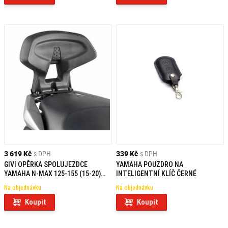
3 619 Kč
s DPH
339 Kč
s DPH
GIVI OPĚRKA SPOLUJEZDCE
YAMAHA POUZDRO NA
YAMAHA N-MAX 125-155 (15-20)
INTELIGENTNÍ KLÍČ ČERNÉ
TB2123A
Na objednávku
Na objednávku
Koupit
Koupit