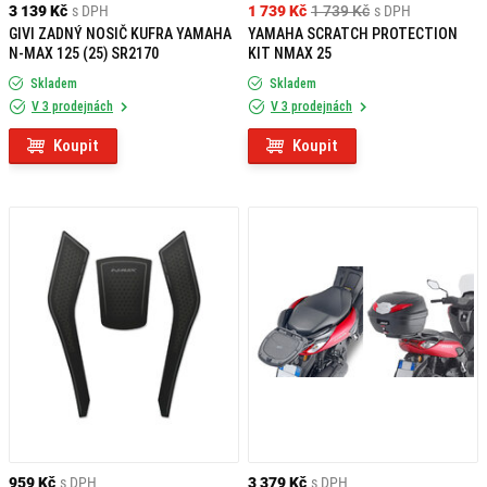
3 139 Kč
s DPH
1 739 Kč
1 739 Kč
s DPH
GIVI ZADNÝ NOSIČ KUFRA YAMAHA
YAMAHA SCRATCH PROTECTION
N-MAX 125 (25) SR2170
KIT NMAX 25
Skladem
Skladem
V 3 prodejnách
V 3 prodejnách
Koupit
Koupit
959 Kč
s DPH
3 379 Kč
s DPH