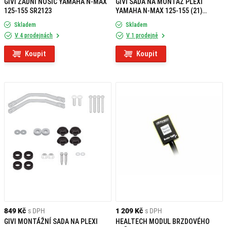
GIVI ZADNÍ NOSIČ YAMAHA N-MAX
GIVI SADA NA MONTÁŽ PLEXI
125-155 SR2123
YAMAHA N-MAX 125-155 (21)
D2153KIT
Skladem
Skladem
V 4 prodejnách
V 1 prodejně
Koupit
Koupit
849 Kč
s DPH
1 209 Kč
s DPH
GIVI MONTÁŽNÍ SADA NA PLEXI
HEALTECH MODUL BRZDOVÉHO