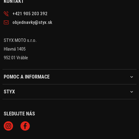
KONTAKT
+421 905 203 392
objednavky@styx.sk
STYX MOTO s.r.o.
Hlavná 1405
952 01 Vráble
POMOC A INFORMACE
STYX
SLEDUJTE NÁS