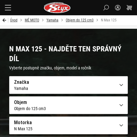
Styx-
cz
Úvod
MÉ MOTO
Yamaha
Objem do 125 cm3
N Max 125
N MAX 125 - NAJDĚTE TEN SPRÁVNÝ
DÍL
Vyberte postupně značku, objem, model a ročník
Značka
Yamaha
Objem
Objem do 125 cm3
Motorka
N Max 125