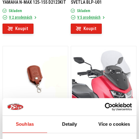
YAMAHA N-MAX 125-155 D2123KIT
SVĚTLA BLP-U01
Skladem
Skladem
V 2 prodejnách
V 5 prodejnách
Koupit
Koupit
Souhlas
Detaily
Více o cookies
339 Kč
s DPH
1 209 Kč
s DPH
YAMAHA POUZDRO NA
GIVI PLEXI YAMAHA N-MAX 125-155
INTELIGENTNÍ KLÍČ HNĚDÉ
(21) 2153DT