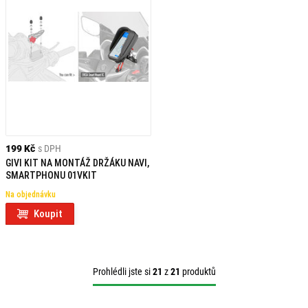
199 Kč
s DPH
GIVI KIT NA MONTÁŽ DRŽÁKU NAVI,
SMARTPHONU 01VKIT
Na objednávku
Koupit
Prohlédli jste si
21
z
21
produktů