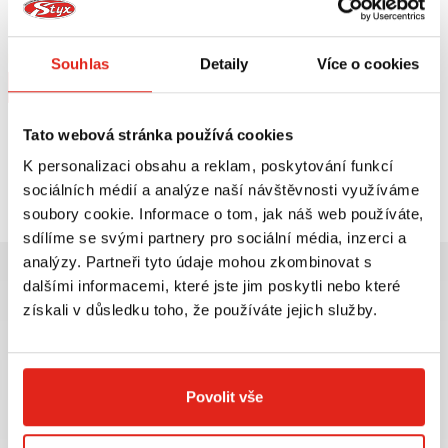
SW MOTECH KRYTY RUKOU KOBRA
BMW G 450 X (08-10)/HP 2
ENDURO/DUCATI/KTM
Na objednávku
Souhlas
Detaily
Více o cookies
Koupit
Tato webová stránka používá cookies
K personalizaci obsahu a reklam, poskytování funkcí
Prohlédli jste si
1
z
1
produktů
sociálních médií a analýze naší návštěvnosti využíváme
soubory cookie. Informace o tom, jak náš web používáte,
sdílíme se svými partnery pro sociální média, inzerci a
analýzy. Partneři tyto údaje mohou zkombinovat s
dalšími informacemi, které jste jim poskytli nebo které
získali v důsledku toho, že používáte jejich služby.
Největší výběr moto
Doprava ZDARMA pro
příslušenství ihned k
objednávky nad 2499 kč v
Povolit vše
odběru
rámci ČR
VÍCE INFO
VÍCE INFO