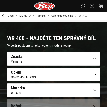
Styx-
cz
Úvod
MÉ MOTO
Yamaha
Objem do 600 cm3
WR 400
WR 400 - NAJDĚTE TEN SPRÁVNÝ DÍL
Vyberte postupně značku, objem, model a ročník
Značka
Yamaha
Objem
Objem do 600 cm3
Motorka
WR 400
Ročník