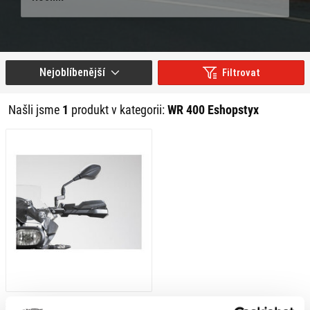
Nejoblíbenější
Filtrovat
Našli jsme
1
produkt v kategorii:
WR 400 Eshopstyx
3 379 Kč
s DPH