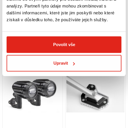
analýzy. Partneři tyto údaje mohou zkombinovat s
dalšími informacemi, které jste jim poskytli nebo které
získali v důsledku toho, že používáte jejich služby.
9 049 Kč
s DPH
5 309 Kč
s DPH
SW MOTECH EVO LED MLHOVÁ
SW MOTECH PADACÍ RÁM TRIUMPH
SVĚTLA TRIUMPH TIGER
TIGER 1200 EXPLORER (11-15)
1200/EXPLORER (15-)
Na objednávku
Na objednávku
Povolit vše
Koupit
Koupit
Upravit