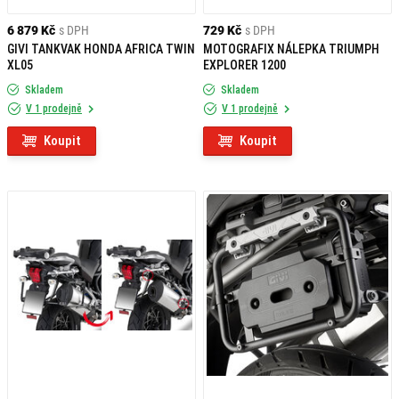
6 879 Kč
s DPH
729 Kč
s DPH
GIVI TANKVAK HONDA AFRICA TWIN
MOTOGRAFIX NÁLEPKA TRIUMPH
XL05
EXPLORER 1200
Skladem
Skladem
V 1 prodejně
V 1 prodejně
Koupit
Koupit