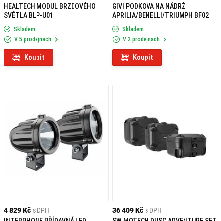
HEALTECH MODUL BRZDOVÉHO
GIVI PODKOVA NA NÁDRŽ
SVĚTLA BLP-U01
APRILIA/BENELLI/TRIUMPH BF02
Skladem
Skladem
V 5 prodejnách
V 2 prodejnách
Koupit
Koupit
4 829 Kč
s DPH
36 409 Kč
s DPH
INTERPHONE PŘÍDAVNÁ LED
SW MOTECH DUSC ADVENTURE SET