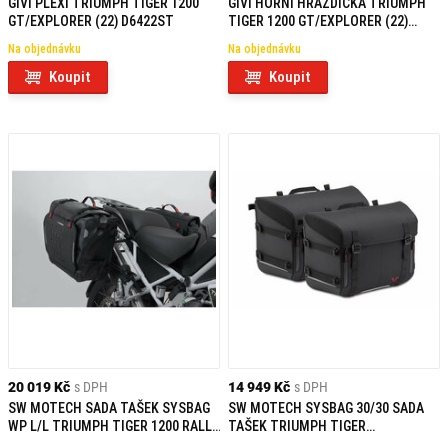
GIVI PLEXI TRIUMPH TIGER 1200
GIVI HORNÍ HRAZDIČKA TRIUMPH
GT/EXPLORER (22) D6422ST
TIGER 1200 GT/EXPLORER (22)
FB6422
Na objednávku
Na objednávku
Koupit
Koupit
20 019 Kč
s DPH
14 949 Kč
s DPH
SW MOTECH SADA TAŠEK SYSBAG
SW MOTECH SYSBAG 30/30 SADA
WP L/L TRIUMPH TIGER 1200 RALLY
TAŠEK TRIUMPH TIGER
/ GT EXPLORER (22-)
1200/EXPLORER (11-)