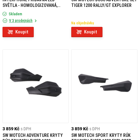
SVĚTLA - HOMOLOGIZOVANÁ,
TIGER 1200 RALLY/GT EXPLORER
ČERNÉ
Skladem
V 3 prodejnách
Na objednávku
Koupit
Koupit
3 859 Kč
s DPH
3 859 Kč
s DPH
SW MOTECH ADVENTURE KRYTY
SW MOTECH SPORT KRYTY RÚK