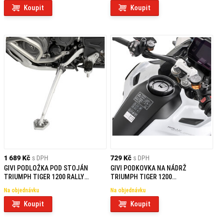
Koupit
Koupit
1 689 Kč
s DPH
729 Kč
s DPH
GIVI PODLOŽKA POD STOJÁN
GIVI PODKOVKA NA NÁDRŽ
TRIUMPH TIGER 1200 RALLY
TRIUMPH TIGER 1200
EXPLORER (22-23) ES6423
GT/RALLY/EXPLORER (22-) BF74
Na objednávku
Na objednávku
Koupit
Koupit