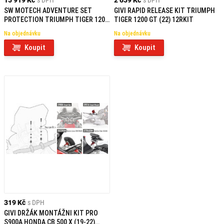
15 919 Kč
s DPH
2 659 Kč
s DPH
SW MOTECH ADVENTURE SET
GIVI RAPID RELEASE KIT TRIUMPH
PROTECTION TRIUMPH TIGER 1200
TIGER 1200 GT (22) 12RKIT
EXPLORER (11-15)
Na objednávku
Na objednávku
Koupit
Koupit
319 Kč
s DPH
GIVI DRŽÁK MONTÁŽNI KIT PRO
S900A HONDA CB 500 X (19-22)