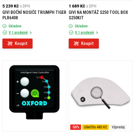
5 239 Kč
s DPH
1 689 Kč
s DPH
GIVI BOČNÍ NOSIČE TRIUMPH TIGER
GIVI NA MONTÁŽ S250 TOOL BOX
PLR6408
S250KIT
Skladem
Skladem
V 1 prodejně
V 1 prodejně
Koupit
Koupit
-50%
Ušetříte 480 Kč
Výpredaj