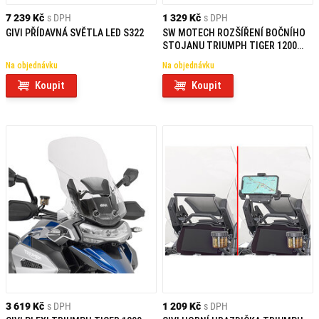
7 239 Kč
s DPH
1 329 Kč
s DPH
GIVI PŘÍDAVNÁ SVĚTLA LED S322
SW MOTECH ROZŠÍŘENÍ BOČNÍHO
STOJANU TRIUMPH TIGER 1200
EXPLORER (11-15)
Na objednávku
Na objednávku
Koupit
Koupit
3 619 Kč
s DPH
1 209 Kč
s DPH