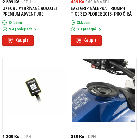
2 289 Kč
s DPH
489 Kč
969 Kč
s DPH
OXFORD VYHŘÍVANÉ RUKOJETI
EAZI GRIP NÁLEPKA TRIUMPH
PREMIUM ADVENTURE
TIGER EXPLORER 2015- PRO ČIRÁ
Skladem
Skladem
V 4 prodejnách
V 1 prodejně
Koupit
Koupit
1 209 Kč
s DPH
389 Kč
s DPH