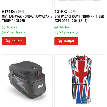
6 879 Kč
s DPH
4 219 Kč
s DPH
GIVI TANKVAK HONDA / KAWASAKI /
GIVI PADACÍ RÁMY TRIUMPH TIGER
TRIUMPH XL05B
EXPLORER 1200 (12-15)
Skladem
Skladem
V 1 prodejně
V 1 prodejně
Koupit
Koupit