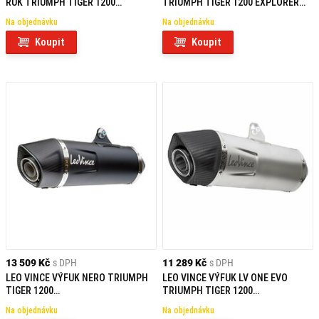
RÚK TRIUMPH TIGER 1200
TRIUMPH TIGER 1200 EXPLORER
EXPLORER MODELLE (15-17)
MODELLE (15-17)
Na objednávku
Na objednávku
Koupit
Koupit
13 509 Kč
s DPH
11 289 Kč
s DPH
LEO VINCE VÝFUK NERO TRIUMPH
LEO VINCE VÝFUK LV ONE EVO
TIGER 1200
TRIUMPH TIGER 1200
GT/RALLY/PRO/EXPLORER (2022-
GT/RALLY/PRO/EXPLORER (2022-
Na objednávku
Na objednávku
2023)
2023)