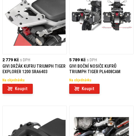
2 779 Kč
s DPH
5 789 Kč
s DPH
GIVI DRŽÁK KUFRU TRIUMPH TIGER
GIVI BOČNÍ NOSIČE KUFRŮ
EXPLORER 1200 SRA6403
TRIUMPH TIGER PL6408CAM
Na objednávku
Na objednávku
Koupit
Koupit