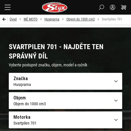
Styx-
cz
Úvod
MÉ MOTO
Husqvarna
Objem do 1000 cm3
Svartpilen 701
SVARTPILEN 701 - NAJDĚTE TEN
SPRÁVNÝ DÍL
Vyberte postupně značku, objem, model a ročník
Značka
Husqvarna
Objem
Objem do 1000 cm3
Motorka
Svartpilen 701