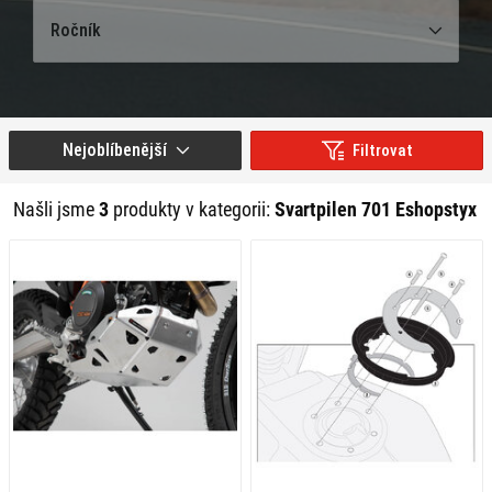
Ročník
Nejoblíbenější
Filtrovat
Našli jsme
3
produkty v kategorii:
Svartpilen 701 Eshopstyx