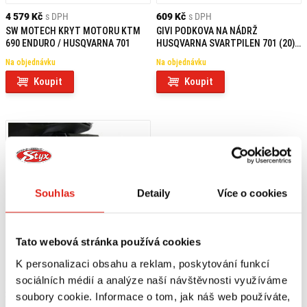
4 579 Kč
s DPH
609 Kč
s DPH
SW MOTECH KRYT MOTORU KTM
GIVI PODKOVA NA NÁDRŽ
690 ENDURO / HUSQVARNA 701
HUSQVARNA SVARTPILEN 701 (20)
BF53
Na objednávku
Na objednávku
Koupit
Koupit
Souhlas
Detaily
Více o cookies
Tato webová stránka používá cookies
K personalizaci obsahu a reklam, poskytování funkcí
sociálních médií a analýze naší návštěvnosti využíváme
2 049 Kč
s DPH
soubory cookie. Informace o tom, jak náš web používáte,