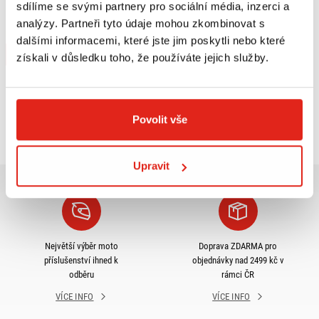
HS MOTO DRŽÁK SPZ HUSQVARNA
sdílíme se svými partnery pro sociální média, inzerci a
SVARTPILEN/VITPILEN 401/701
analýzy. Partneři tyto údaje mohou zkombinovat s
(18-)
Na objednávku
dalšími informacemi, které jste jim poskytli nebo které
Koupit
získali v důsledku toho, že používáte jejich služby.
Prohlédli jste si
3
z
3
produktů
Povolit vše
Upravit
Největší výběr moto
Doprava ZDARMA pro
příslušenství ihned k
objednávky nad 2499 kč v
odběru
rámci ČR
VÍCE INFO
VÍCE INFO