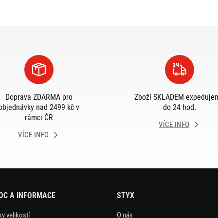
Doprava ZDARMA pro
Zboží SKLADEM expeduje
objednávky nad 2499 kč v
do 24 hod.
rámci ČR
VÍCE INFO
VÍCE INFO
OC A INFORMACE
STYX
y velikostí
O nás