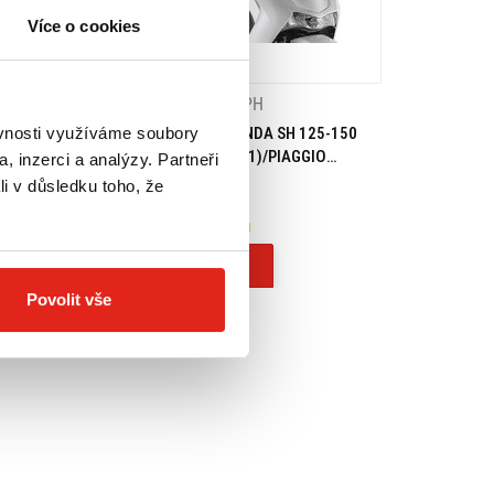
Více o cookies
H
1 689 Kč
s DPH
ěvnosti využíváme soubory
NDA SH 125-150
GIVI PLEXI HONDA SH 125-150
D1181S
(20)/SH 350 (21)/PIAGGIO
, inzerci a analýzy. Partneři
PIAGGIO 1 (21) D1181ST
li v důsledku toho, že
Na objednávku
Koupit
Povolit vše