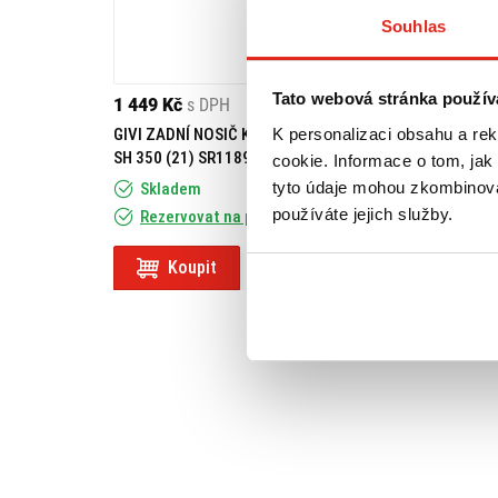
Souhlas
Tato webová stránka použív
1 449 Kč
s DPH
1 089 Kč
s DPH
K personalizaci obsahu a re
GIVI ZADNÍ NOSIČ KUFRU HONDA
GIVI HORNÍ KONZ
SH 350 (21) SR1189
UPEVNĚNÍ ZA ČEL
cookie. Informace o tom, jak
FB1181
tyto údaje mohou zkombinovat
Skladem
Skladem
používáte jejich služby.
Rezervovat na prodejně
Rezervovat na
Koupit
Koupit