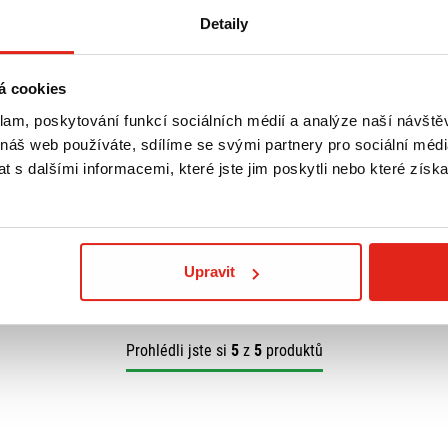
Detaily
á cookies
1 809 Kč
s DPH
1 689 Kč
s DP
klam, poskytování funkcí sociálních médií a analýze naší návšt
OLA NA
GIVI PLEXI HONDA SH 125-150
GIVI PLEXI HO
NÍ SKLO
(20)/350 (21) D1181BL
(20)/350 (21) 
 náš web používáte, sdílíme se svými partnery pro sociální média
 s dalšími informacemi, které jste jim poskytli nebo které získa
 prodejně
Na objednávku
Na objednávku
Koupit
Koupit
Upravit
Prohlédli jste si
5
z
5
produktů