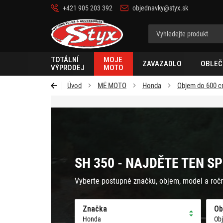
+421 905 203 392
objednavky@styx.sk
Styx-
cz
TOTÁLNÍ
MOJE
ZAVAZADLO
OBLEČ
VÝPRODEJ
MOTO
Úvod
MÉ MOTO
Honda
Objem do 600 
SH 350 - NAJDĚTE TEN S
Vyberte postupně značku, objem, model a roč
Značka
Ob
Honda
Ob