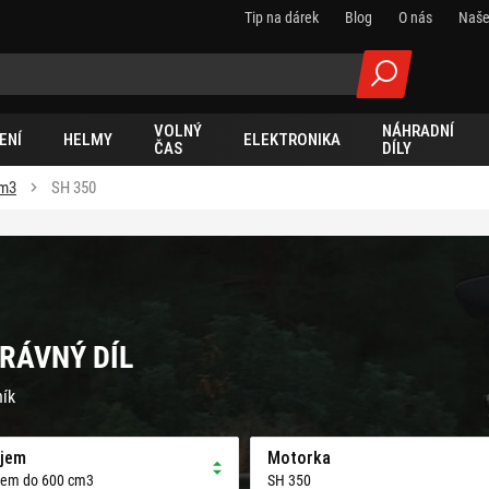
Tip na dárek
Blog
O nás
Naše
VOLNÝ
NÁHRADNÍ
ENÍ
HELMY
ELEKTRONIKA
ČAS
DÍLY
cm3
SH 350
PRÁVNÝ DÍL
ník
jem
Motorka
jem do 600 cm3
SH 350