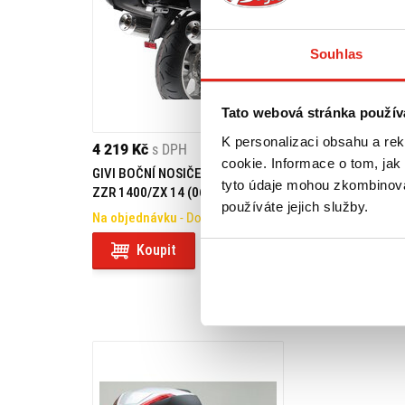
Souhlas
Tato webová stránka použív
K personalizaci obsahu a re
4 219 Kč
s DPH
1 209 Kč
s DPH
cookie. Informace o tom, jak
GIVI BOČNÍ NOSIČE KAWASAKI
SW MOTECH ROZŠ
tyto údaje mohou zkombinovat
ZZR 1400/ZX 14 (06-11) PLX446
ZPĚTNÝCH ZRCÁ
používáte jejich služby.
Na objednávku
- Doprava ZDARMA
Na objednávku
Koupit
Koupit