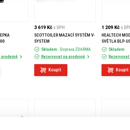
3 619 Kč
s DPH
1 209 Kč
s DP
LEPKA
SCOTTOILER MAZACÍ SYSTÉM V-
HEALTECH MO
400
SYSTEM
SVĚTLA BLP-U
Skladem
- Doprava ZDARMA
Skladem
 prodejně
Rezervovat na prodejně
Rezervovat
Koupit
Koupit