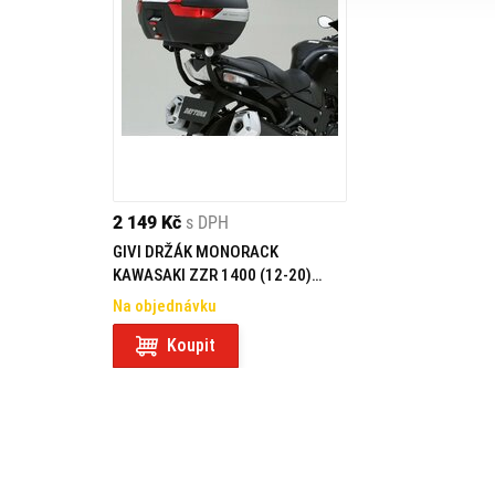
2 149 Kč
s DPH
GIVI DRŽÁK MONORACK
KAWASAKI ZZR 1400 (12-20)
4106FZ
Na objednávku
Koupit