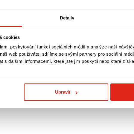
Detaily
á cookies
klam, poskytování funkcí sociálních médií a analýze naší návšt
9 169 Kč
s DPH
1 399 Kč
s DP
 náš web používáte, sdílíme se svými partnery pro sociální média
ÍŘENÍ
SW MOTECH PRO BLAZE H BOČNÍ
HS MOTO DRŽÁ
 s dalšími informacemi, které jste jim poskytli nebo které získa
TEK
TAŠKY KAWASAKI ZZR1400 (07-)
ZZR 1400 (06-1
Na objednávku
- Doprava ZDARMA
Na objednávku
Koupit
Koupit
Upravit