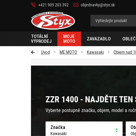
+421 905 203 392
objednavky@styx.sk
Styx-
cz
TOTÁLNÍ
MOJE
ZAVAZADLO
OBLEČ
VÝPRODEJ
MOTO
Úvod
MÉ MOTO
Kawasaki
Objem nad 1
ZZR 1400 - NAJDĚTE TEN
Vyberte postupně značku, objem, model a roč
Značka
Ob
Kawasaki
Ob