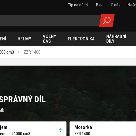
Tip na dárek
Blog
O nás
Naše
VOLNÝ
NÁHRADNÍ
ENÍ
HELMY
ELEKTRONIKA
ČAS
DÍLY
000 cm3
ZZR 1400
 SPRÁVNÝ DÍL
ník
jem
Motorka
jem nad 1000 cm3
ZZR 1400