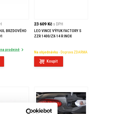
H
23 609 Kč
s DPH
DUL BRZDOVÉHO
LEO VINCE VÝFUK FACTORY S
01
ZZR 1400/ZX-14 R INOX
 na prodejně
Na objednávku
- Doprava ZDARMA
Koupit