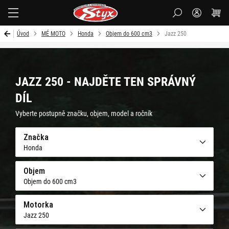
Styx-
cz
Úvod
MÉ MOTO
Honda
Objem do 600 cm3
Jazz 250
JAZZ 250 - NAJDĚTE TEN SPRÁVNÝ
DÍL
Vyberte postupně značku, objem, model a ročník
Značka
Honda
Objem
Objem do 600 cm3
Motorka
Jazz 250