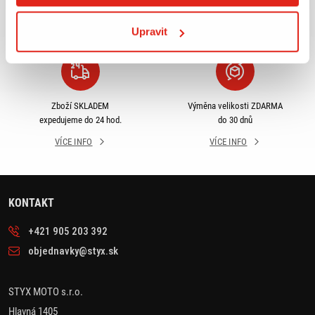
odběru
rámci ČR
VÍCE INFO
VÍCE INFO
Upravit
Zboží SKLADEM
Výměna velikosti ZDARMA
expedujeme do 24 hod.
do 30 dnů
VÍCE INFO
VÍCE INFO
KONTAKT
+421 905 203 392
objednavky@styx.sk
STYX MOTO s.r.o.
Hlavná 1405