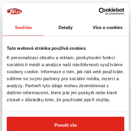
1 209 Kč
s DPH
139 Kč
s DPH
HEALTECH MODUL BRZDOVÉHO
QUATTROERRE NÁLEPKY HONDA 2
SVĚTLA BLP-U01
KUSY
Skladem
Souhlas
Detaily
Více o cookies
V 5 prodejnách
Na objednávku
Koupit
Koupit
Tato webová stránka používá cookies
K personalizaci obsahu a reklam, poskytování funkcí
sociálních médií a analýze naší návštěvnosti využíváme
Prohlédli jste si
2
z
2
produktů
soubory cookie. Informace o tom, jak náš web používáte,
sdílíme se svými partnery pro sociální média, inzerci a
analýzy. Partneři tyto údaje mohou zkombinovat s
dalšími informacemi, které jste jim poskytli nebo které
získali v důsledku toho, že používáte jejich služby.
Největší výběr moto
Doprava ZDARMA pro
Povolit vše
příslušenství ihned k
objednávky nad 2499 kč v