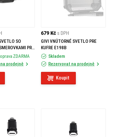
H
679 Kč
s DPH
 SVETLO SO
GIVI VNÚTORNÉ SVETLO PRE
SMEROVKAMI PRE
KUFRE E198B
IA 5 E249
Doprava ZDARMA
Skladem
 na prodejně
Rezervovat na prodejně
Koupit