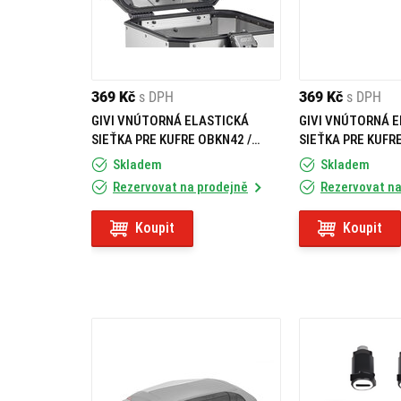
369 Kč
s DPH
369 Kč
s DPH
GIVI VNÚTORNÁ ELASTICKÁ
GIVI VNÚTORNÁ 
SIEŤKA PRE KUFRE OBKN42 /
SIEŤKA PRE KUFR
OBKE42 / OBKEV42 E243
OBKE37 / OBKEV3
Skladem
Skladem
Rezervovat na prodejně
Rezervovat na
Koupit
Koupit