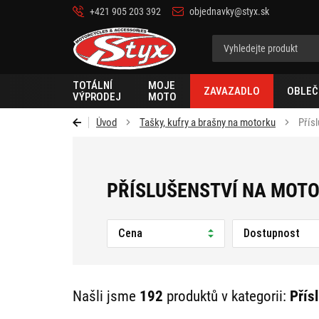
+421 905 203 392
objednavky@styx.sk
Styx-
cz
TOTÁLNÍ
MOJE
ZAVAZADLO
OBLEČ
VÝPRODEJ
MOTO
Úvod
Tašky, kufry a brašny na motorku
Přís
PŘÍSLUŠENSTVÍ NA MOT
Cena
Dostupnost
Našli jsme
192
produktů v kategorii:
Přís