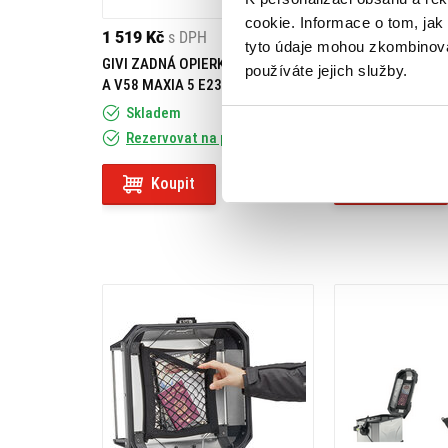
cookie. Informace o tom, jak
1 519 Kč
s DPH
1 089 Kč
s DPH
tyto údaje mohou zkombinovat
GIVI ZADNÁ OPIERKA PRE V49 AIR
GIVI OPIERKA NA 
používáte jejich služby.
A V58 MAXIA 5 E235S-2
ALP44 ALPINA E2
Skladem
Skladem
Rezervovat na prodejně
Rezervovat na
Koupit
Koupit