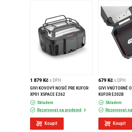
1 879 Kč
s DPH
679 Kč
s DPH
GIVI KOVOVÝ NOSIČ PRE KUFOR
GIVI VNÚTORNÉ O
XP01 XSPACE E262
KUFOR E202B
Skladem
Skladem
Rezervovat na prodejně
Rezervovat na
Koupit
Koupit