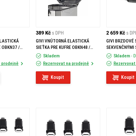
389 Kč
s DPH
2 659 Kč
s DP
ELASTICKÁ
GIVI VNÚTORNÁ ELASTICKÁ
GIVI BRZDOVÉ
E OBKN37 /
SIEŤKA PRE KUFRE OBKN48 /
SEKVENČNÝMI 
7 E244
OBKE48 / OBKEV48 E245
KUFRE V58 MAX
Skladem
Skladem
- 
 prodejně
Rezervovat na prodejně
Rezervovat
Koupit
Koupit