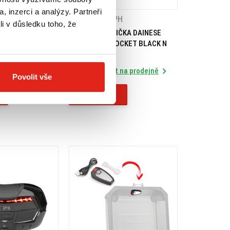
, inzerci a analýzy. Partneři
1 209 Kč
s DPH
li v důsledku toho, že
NIZÉR EXPLORER
DAINESE TAŠTIČKA DAINESE
ALL BLACK N
HANDLEBAR POCKET BLACK N
Skladem
 na prodejně
Rezervovat na prodejně
Povolit vše
Koupit