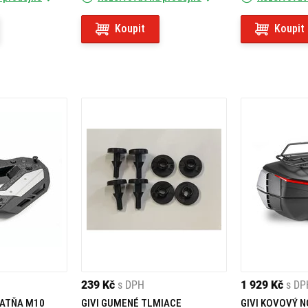
Koupit
Koupit
239 Kč
s DPH
1 929 Kč
s DP
LATŇA M10
GIVI GUMENÉ TLMIACE
GIVI KOVOVÝ N