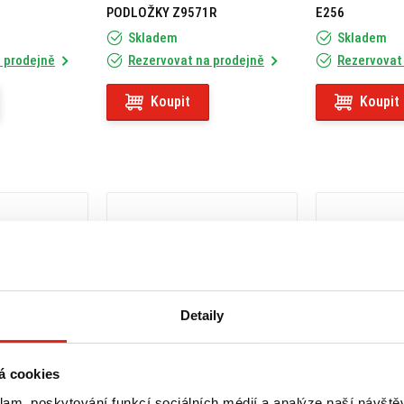
PODLOŽKY Z9571R
E256
Skladem
Skladem
 prodejně
Rezervovat na prodejně
Rezervovat
Koupit
Koupit
Detaily
á cookies
klam, poskytování funkcí sociálních médií a analýze naší návšt