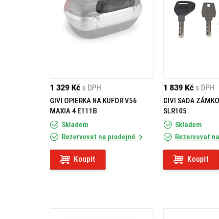
1 329 Kč
s DPH
1 839 Kč
s DPH
GIVI OPIERKA NA KUFOR V56
GIVI SADA ZÁMKO
MAXIA 4 E111B
SLR105
Skladem
Skladem
Rezervovat na prodejně
Rezervovat na
Koupit
Koupit