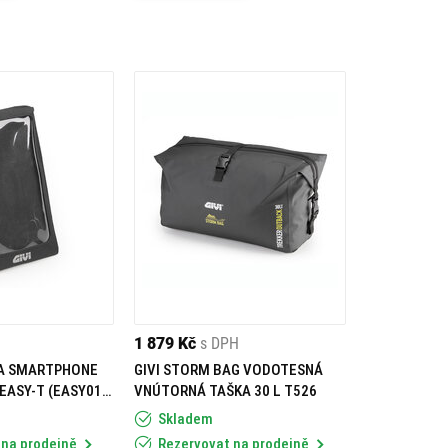
1 879 Kč
s DPH
NA SMARTPHONE
GIVI STORM BAG VODOTESNÁ
EASY-T (EASY01,
VNÚTORNÁ TAŠKA 30 L T526
3, EASY04,
Skladem
6) EASYSH
 na prodejně
Rezervovat na prodejně