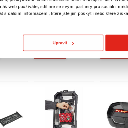
 náš web používáte, sdílíme se svými partnery pro sociální média
629 Kč
s DPH
389 Kč
s DPH
 s dalšími informacemi, které jste jim poskytli nebo které získa
KUFOR GIVI
DAINESE ORGANIZÉR EXPLORER
DAINESE ORGA
48
ORGANIZER LARGE BLACK N
ORGANIZER SM
Skladem
Skladem
 prodejně
Rezervovat na prodejně
Rezervovat
Upravit
Koupit
Koupit