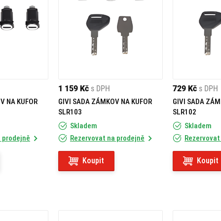
1 159 Kč
s DPH
729 Kč
s DPH
V NA KUFOR
GIVI SADA ZÁMKOV NA KUFOR
GIVI SADA ZÁ
SLR103
SLR102
Skladem
Skladem
 prodejně
Rezervovat na prodejně
Rezervovat
Koupit
Koupit