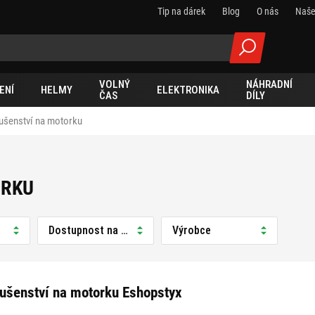
Tip na dárek
Blog
O nás
Naše
VOLNÝ
NÁHRADNÍ
ENÍ
HELMY
ELEKTRONIKA
ČAS
DÍLY
lušenství na motorku
ORKU
Dostupnost na prodejně
Výrobce
lušenství na motorku Eshopstyx