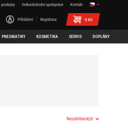
 prodejny
Velkoobchodní spolupráce
Kontakt
Přihlášení
Registrace
0 Kč
PNEUMATIKY
KOSMETIKA
SERVIS
DOPLŇKY
Nejoblíbenější