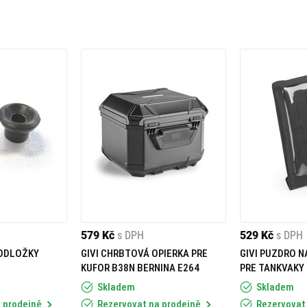
579 Kč
s DPH
529 Kč
s DPH
PODLOŽKY
GIVI CHRBTOVÁ OPIERKA PRE
GIVI PUZDRO 
KUFOR B38N BERNINA E264
PRE TANKVAKY 
EASY02, EASY0
Skladem
Skladem
EASY05, EASY0
 prodejně
Rezervovat na prodejně
Rezervovat