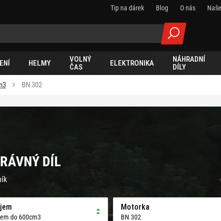
Tip na dárek
Blog
O nás
Naše
VOLNÝ
NÁHRADNÍ
ENÍ
HELMY
ELEKTRONIKA
ČAS
DÍLY
m3
BN 302
PRÁVNÝ DÍL
ník
jem
Motorka
jem do 600cm3
BN 302