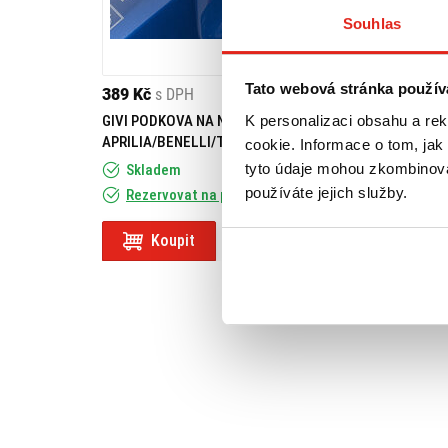
Souhlas
Tato webová stránka použív
389 Kč
s DPH
409 Kč
s DPH
K personalizaci obsahu a re
GIVI PODKOVA NA NÁDRŽ
GIVI PODKOVA NA
APRILIA/BENELLI/TRIUMPH BF02
cookie. Informace o tom, jak
tyto údaje mohou zkombinovat
Skladem
Skladem
používáte jejich služby.
Rezervovat na prodejně
Rezervovat na
Koupit
Koupit