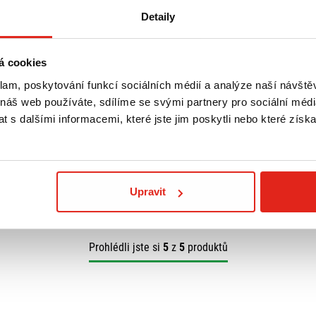
Detaily
á cookies
3 139 Kč
s DPH
1 929 Kč
s DP
klam, poskytování funkcí sociálních médií a analýze naší návšt
 NÁDRŽ BF05
HS MOTO KONCOVÁ ZPĚTNÁ
GIVI PLEXI UN
ZRCÁTKA SOLID 1
 náš web používáte, sdílíme se svými partnery pro sociální média
 s dalšími informacemi, které jste jim poskytli nebo které získa
 prodejně
Na objednávku
- Doprava ZDARMA
Na objednávku
Koupit
Koupit
Upravit
Prohlédli jste si
5
z
5
produktů