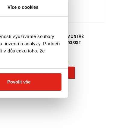
Více o cookies
H
199 Kč
s DPH
ěvnosti využíváme soubory
IVERZÁLNÍ 247A
GIVI SADA NA MONTÁŽ
S900A/S901A 03SKIT
, inzerci a analýzy. Partneři
li v důsledku toho, že
Na objednávku
Koupit
Povolit vše