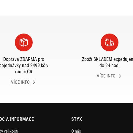
Doprava ZDARMA pro
Zboží SKLADEM expeduje
objednávky nad 2499 kč v
do 24 hod.
rámci ČR
VÍCE INFO
VÍCE INFO
OC A INFORMACE
STYX
y velikostí
O nás