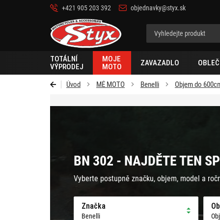
+421 905 203 392
objednavky@styx.sk
Styx-
cz
TOTÁLNÍ
MOJE
ZAVAZADLO
OBLEČ
VÝPRODEJ
MOTO
Úvod
MÉ MOTO
Benelli
Objem do 600c
BN 302 - NAJDĚTE TEN S
Vyberte postupně značku, objem, model a roč
Značka
Ob
Benelli
Ob