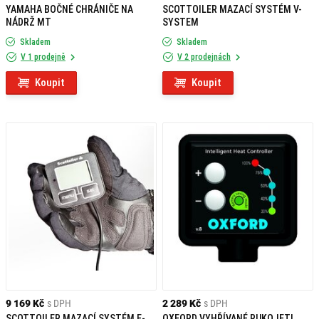
YAMAHA BOČNÉ CHRÁNIČE NA
SCOTTOILER MAZACÍ SYSTÉM V-
NÁDRŽ MT
SYSTEM
Skladem
Skladem
V 1 prodejně
V 2 prodejnách
Koupit
Koupit
9 169 Kč
s DPH
2 289 Kč
s DPH
SCOTTOILER MAZACÍ SYSTÉM E-
OXFORD VYHŘÍVANÉ RUKOJETI