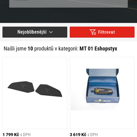
Nejoblíbenější
Filtrovat
Našli jsme
10
produktů v kategorii:
MT 01 Eshopstyx
1 799 Kč
s DPH
3 619 Kč
s DPH