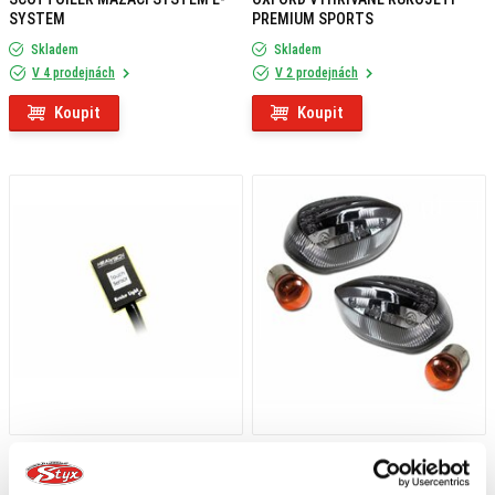
SYSTEM
PREMIUM SPORTS
Skladem
Skladem
V 4 prodejnách
V 2 prodejnách
Koupit
Koupit
1 209 Kč
s DPH
849 Kč
s DPH
HEALTECH MODUL BRZDOVÉHO
HS MOTO ZATMAVENÉ KRYTKY