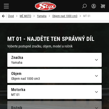
Styx-
cz
Úvod
MÉ MOTO
Yamaha
Objem nad 1000 cm3
MT 01
MT 01 - NAJDĚTE TEN SPRÁVNÝ DÍL
Vyberte postupně značku, objem, model a ročník
Značka
Yamaha
Objem
Objem nad 1000 cm3
Motorka
MT 01
Ročník