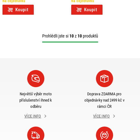
Na objednávku
Na objednávku
Koupit
Koupit
Prohlédli jste si
10
z
10
produktů
Největší výběr moto
Doprava ZDARMA pro
příslušenství ihned k
objednávky nad 2499 kč v
odběru
rámci ČR
VÍCE INFO
VÍCE INFO