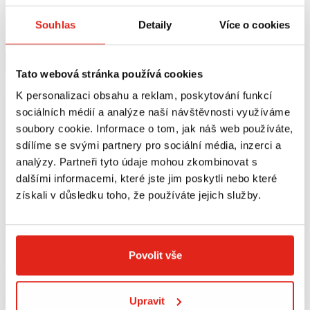
SVĚTLA BLP-U01
BLINKRŮ YAMAHA 12 V/10 W, 2 KS
Skladem
Skladem
Souhlas
Detaily
Více o cookies
V 5 prodejnách
V 1 prodejně
Koupit
Koupit
Tato webová stránka používá cookies
K personalizaci obsahu a reklam, poskytování funkcí
sociálních médií a analýze naší návštěvnosti využíváme
soubory cookie. Informace o tom, jak náš web používáte,
sdílíme se svými partnery pro sociální média, inzerci a
analýzy. Partneři tyto údaje mohou zkombinovat s
dalšími informacemi, které jste jim poskytli nebo které
získali v důsledku toho, že používáte jejich služby.
Povolit vše
409 Kč
s DPH
409 Kč
s DPH
QUATTROERRE NÁLEPKA 3D LOGO
QUATTROERRE NÁLEPKA 3D LOGO
Upravit
YAMAHA ČERNÁ
YAMAHA PRŮHLEDNÁ