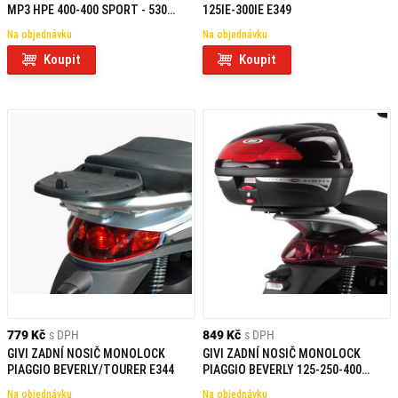
MP3 HPE 400-400 SPORT - 530
125IE-300IE E349
EXCLUSIVE (22) FB5619
Na objednávku
Na objednávku
Koupit
Koupit
779 Kč
s DPH
849 Kč
s DPH
GIVI ZADNÍ NOSIČ MONOLOCK
GIVI ZADNÍ NOSIČ MONOLOCK
PIAGGIO BEVERLY/TOURER E344
PIAGGIO BEVERLY 125-250-400
(04)/500 (03-04) E341
Na objednávku
Na objednávku