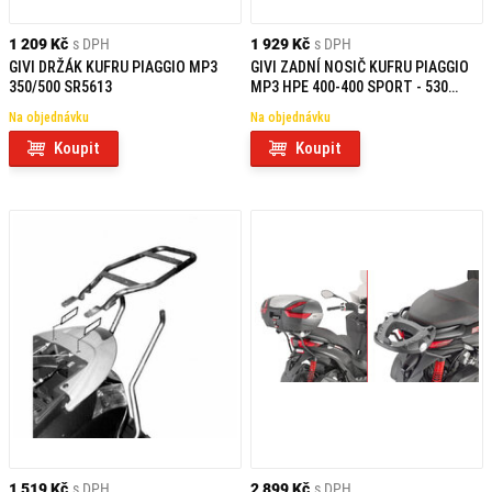
1 209 Kč
s DPH
1 929 Kč
s DPH
GIVI DRŽÁK KUFRU PIAGGIO MP3
GIVI ZADNÍ NOSIČ KUFRU PIAGGIO
350/500 SR5613
MP3 HPE 400-400 SPORT - 530
EXCLUSIVE (22) SR5619
Na objednávku
Na objednávku
Koupit
Koupit
1 519 Kč
s DPH
2 899 Kč
s DPH