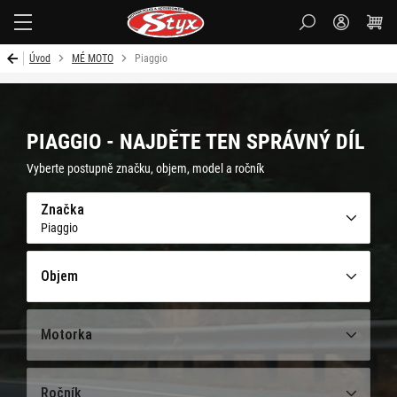
Styx-
cz
Úvod
MÉ MOTO
Piaggio
PIAGGIO - NAJDĚTE TEN SPRÁVNÝ DÍL
Vyberte postupně značku, objem, model a ročník
Značka
Piaggio
Objem
Motorka
Ročník