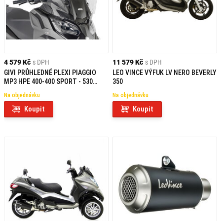
4 579 Kč
s DPH
11 579 Kč
s DPH
GIVI PRŮHLEDNÉ PLEXI PIAGGIO
LEO VINCE VÝFUK LV NERO BEVERLY
MP3 HPE 400-400 SPORT - 530
350
EXCLUSIVE (22) D5619ST
Na objednávku
Na objednávku
Koupit
Koupit