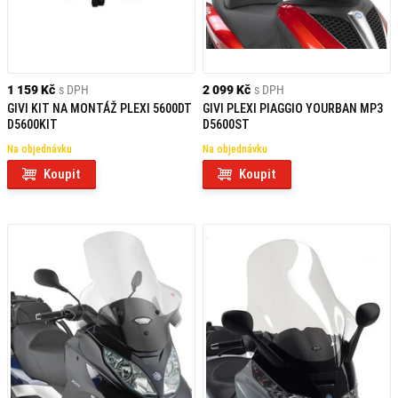
1 159 Kč
s DPH
2 099 Kč
s DPH
GIVI KIT NA MONTÁŽ PLEXI 5600DT
GIVI PLEXI PIAGGIO YOURBAN MP3
D5600KIT
D5600ST
Na objednávku
Na objednávku
Koupit
Koupit