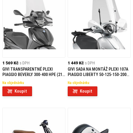
1 569 Kč
s DPH
1 449 Kč
s DPH
GIVI TRANSPARENTNÉ PLEXI
GIVI SADA NA MONTÁŽ PLEXI 107A
PIAGGIO BEVERLY 300-400 HPE (21-
PIAGGIO LIBERTY 50-125-150-200
24) 5621A
A107AFM
Na objednávku
Na objednávku
Koupit
Koupit