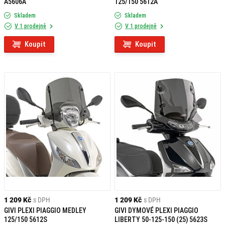
A5606A
125/150 5612A
Skladem
Skladem
V 1 prodejně
V 1 prodejně
Koupit
Koupit
1 209 Kč
s DPH
1 209 Kč
s DPH
GIVI PLEXI PIAGGIO MEDLEY
GIVI DYMOVÉ PLEXI PIAGGIO
125/150 5612S
LIBERTY 50-125-150 (25) 5623S