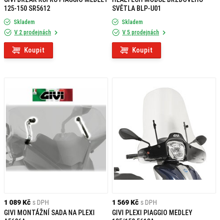
125-150 SR5612
SVĚTLA BLP-U01
Skladem
Skladem
V 2 prodejnách
V 5 prodejnách
Koupit
Koupit
1 089 Kč
s DPH
1 569 Kč
s DPH
GIVI MONTÁŽNÍ SADA NA PLEXI
GIVI PLEXI PIAGGIO MEDLEY