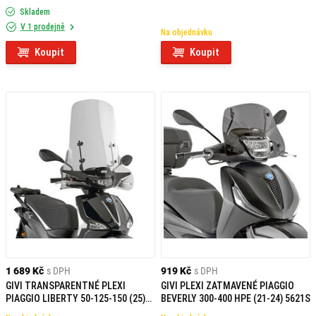
Skladem
V 1 prodejně
Na objednávku
Koupit
Koupit
1 689 Kč
s DPH
919 Kč
s DPH
GIVI TRANSPARENTNÉ PLEXI
GIVI PLEXI ZATMAVENÉ PIAGGIO
PIAGGIO LIBERTY 50-125-150 (25)
BEVERLY 300-400 HPE (21-24) 5621S
5623A