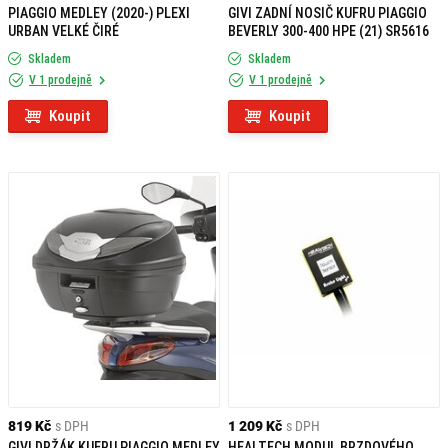
PIAGGIO MEDLEY (2020-) PLEXI
GIVI ZADNÍ NOSIČ KUFRU PIAGGIO
URBAN VELKÉ ČIRÉ
BEVERLY 300-400 HPE (21) SR5616
Skladem
Skladem
V 1 prodejně
V 1 prodejně
Koupit
Koupit
819 Kč
s DPH
1 209 Kč
s DPH
GIVI DRŽÁK KUFRU PIAGGIO MEDLEY
HEALTECH MODUL BRZDOVÉHO