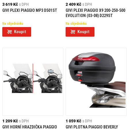
3 619 Kč
s DPH
2 409 Kč
s DPH
GIVI PLEXI PIAGGIO MP3 D501ST
GIVI PLEXI PIAGGIO X9 200-250-500
EVOLUTION (03-08) D229ST
Na objednávku
Na objednávku
Koupit
Koupit
1 209 Kč
s DPH
1 059 Kč
s DPH
GIVI HORNÍ HRAZDIČKA PIAGGIO
GIVI PLOTNA PIAGGIO BEVERLY