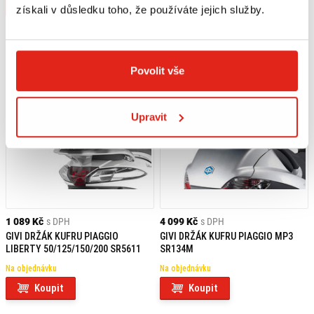
Koupit
Koupit
získali v důsledku toho, že používáte jejich služby.
Povolit vše
Upravit
1 089 Kč
s DPH
4 099 Kč
s DPH
GIVI DRŽÁK KUFRU PIAGGIO
GIVI DRŽÁK KUFRU PIAGGIO MP3
LIBERTY 50/125/150/200 SR5611
SR134M
Na objednávku
Na objednávku
Koupit
Koupit