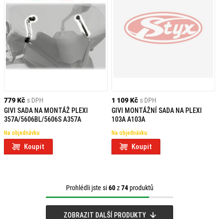
779 Kč
s DPH
1 109 Kč
s DPH
GIVI SADA NA MONTÁŽ PLEXI
GIVI MONTÁŽNÍ SADA NA PLEXI
357A/5606BL/5606S A357A
103A A103A
Na objednávku
Na objednávku
Koupit
Koupit
Prohlédli jste si
60
z
74
produktů
ZOBRAZIT DALŠÍ PRODUKTY