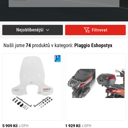
Nejoblíbenější
Filtrovat
Našli jsme
74
produktů v kategorii:
Piaggio Eshopstyx
5 909 Kč
s DPH
1 929 Kč
s DPH