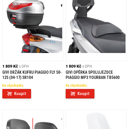
1 809 Kč
s DPH
1 809 Kč
s DPH
GIVI DRŽÁK KUFRU PIAGGIO FLY 50-
GIVI OPĚRKA SPOLUJEZDCE
125 (04-17) SR104
PIAGGIO MP3 YOURBAN TB5600
Na objednávku
Na objednávku
Koupit
Koupit