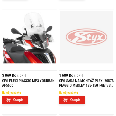
5 069 Kč
s DPH
1 689 Kč
s DPH
GIVI PLEXI PIAGGIO MP3 YOURBAN
GIVI SADA NA MONTÁŽ PLEXI 7057A
AF5600
PIAGGIO MEDLEY 125-150 I-GET/S
(20) A5615A
Na objednávku
Na objednávku
Koupit
Koupit