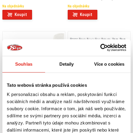
HPE (19-20) SR5600M
Na objednávku
Na objednávku
Koupit
Koupit
Souhlas
Detaily
Více o cookies
Tato webová stránka používá cookies
K personalizaci obsahu a reklam, poskytování funkcí
sociálních médií a analýze naší návštěvnosti využíváme
1 929 Kč
s DPH
1 549 Kč
s DPH
soubory cookie. Informace o tom, jak náš web používáte,
GIVI ZADNÍ NOSIČ PIAGGIO MP3
GIVI DRŽÁK KUFRU PIAGGIO MP3
sdílíme se svými partnery pro sociální média, inzerci a
300IE/500IE SR5609
300IE SPORT/BUSINESS/MP3 500IE
analýzy. Partneři tyto údaje mohou zkombinovat s
SPORT/BUSINESS SR5609M
Na objednávku
Na objednávku
dalšími informacemi, které jste jim poskytli nebo které