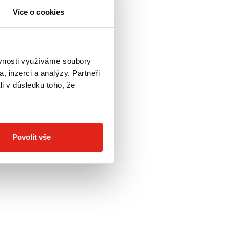
Více o cookies
H
ěvnosti využíváme soubory
ILIA SRV 850
, inzerci a analýzy. Partneři
li v důsledku toho, že
- Doprava ZDARMA
Povolit vše