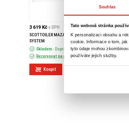
Souhlas
Tato webová stránka použív
3 619 Kč
s DPH
1 209 Kč
s DPH
K personalizaci obsahu a re
SCOTTOILER MAZACÍ SYSTÉM V-
HEALTECH MODU
SYSTEM
SVĚTLA BLP-U01
cookie. Informace o tom, jak
tyto údaje mohou zkombinovat
Skladem
- Doprava ZDARMA
Skladem
používáte jejich služby.
Rezervovat na prodejně
Rezervovat na
Koupit
Koupit