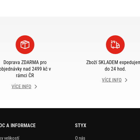
Doprava ZDARMA pro
Zboží SKLADEM expeduje
objednávky nad 2499 kč v
do 24 hod.
rámci ČR
VÍCE INFO
VÍCE INFO
OC A INFORMACE
STYX
y velikostí
O nás