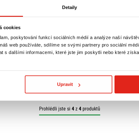
Detaily
á cookies
13 309 Kč
s DPH
3 619 Kč
s DP
klam, poskytování funkcí sociálních médií a analýze naší návšt
L BRZDOVÉHO
LEO VINCE VÝFUK LV ONE EVO GP
GIVI PLEXI APR
800/SRV 850 INOX
D6703ST
 náš web používáte, sdílíme se svými partnery pro sociální média
 s dalšími informacemi, které jste jim poskytli nebo které získa
 prodejně
Na objednávku
- Doprava ZDARMA
Na objednávku
Koupit
Koupit
Upravit
Prohlédli jste si
4
z
4
produktů