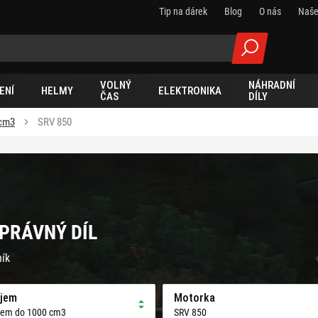
Tip na dárek
Blog
O nás
Naše
VOLNÝ
NÁHRADNÍ
ENÍ
HELMY
ELEKTRONIKA
ČAS
DÍLY
 cm3
SRV 850
SPRÁVNÝ DÍL
ník
jem
Motorka
jem do 1000 cm3
SRV 850