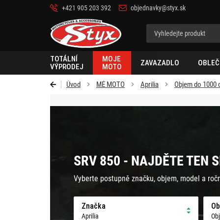
+421 905 203 392
objednavky@styx.sk
Styx-
cz
TOTÁLNÍ
MOJE
ZAVAZADLO
OBLEČ
VÝPRODEJ
MOTO
Úvod
MÉ MOTO
Aprilia
Objem do 1000
SRV 850 - NAJDĚTE TEN 
Vyberte postupně značku, objem, model a roč
Značka
Ob
Aprilia
Ob