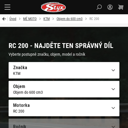
Styx-
cz
Úvod
MÉ MOTO
KTM
Objem do 600 cm3
RC 200
RC 200 - NAJDĚTE TEN SPRÁVNÝ DÍL
Vyberte postupně značku, objem, model a ročník
Značka
KTM
Objem
Objem do 600 cm3
Motorka
RC 200
Ročník