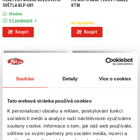
SVĚTLA BLP-U01
KTM
Skladem
V 5 prodejnách
Na objednávku
Koupit
Koupit
Souhlas
Detaily
Více o cookies
Tato webová stránka používá cookies
K personalizaci obsahu a reklam, poskytování funkcí
sociálních médií a analýze naší návštěvnosti využíváme
soubory cookie. Informace o tom, jak náš web používáte,
219 Kč
s DPH
2 659 Kč
s DPH
sdílíme se svými partnery pro sociální média, inzerci a
HS MOTO ADAPTÉROVÝ KÁBEL
HS MOTO DRŽIAK EČV KTM RC