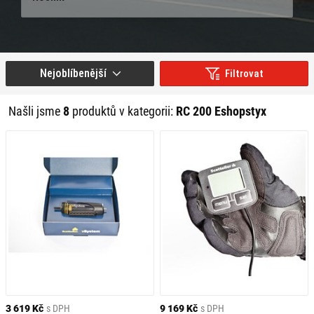
Nejoblíbenější
Filtrovat
Našli jsme
8
produktů v kategorii:
RC 200 Eshopstyx
3 619 Kč
s DPH
9 169 Kč
s DPH