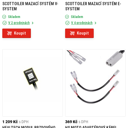
SCOTTOILER MAZACÍ SYSTÉM V-
SCOTTOILER MAZACÍ SYSTÉM E-
SYSTEM
SYSTEM
Skladem
Skladem
V 2 prodejnách
V 4 prodejnách
Koupit
Koupit
1 209 Kč
s DPH
369 Kč
s DPH
HEALTECH MODUL BRZDOVÉHO
HS MOTO ADAPTÉROVÝ KÁBEL