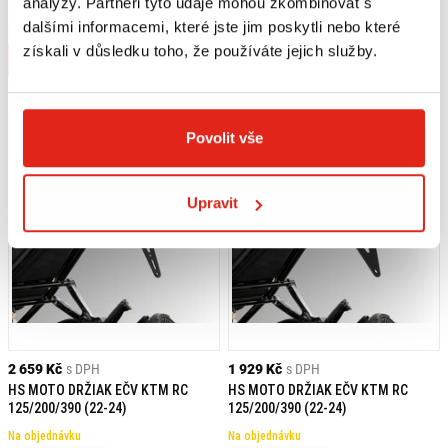
analýzy. Partneři tyto údaje mohou zkombinovat s
KTM / TRIUMPH
125/200/390 (22-24)
dalšími informacemi, které jste jim poskytli nebo které
Na objednávku
Na objednávku
získali v důsledku toho, že používáte jejich služby.
Koupit
Koupit
Povolit vše
Upravit
2 659 Kč
s DPH
1 929 Kč
s DPH
HS MOTO DRŽIAK EČV KTM RC
HS MOTO DRŽIAK EČV KTM RC
125/200/390 (22-24)
125/200/390 (22-24)
Na objednávku
Na objednávku