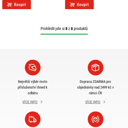
Koupit
Koupit
Prohlédli jste si
8
z
8
produktů
Největší výběr moto
Doprava ZDARMA pro
příslušenství ihned k
objednávky nad 2499 kč v
odběru
rámci ČR
VÍCE INFO
VÍCE INFO