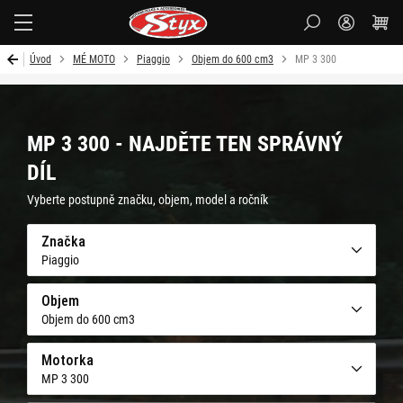
Styx-
cz
Úvod
MÉ MOTO
Piaggio
Objem do 600 cm3
MP 3 300
MP 3 300 - NAJDĚTE TEN SPRÁVNÝ
DÍL
Vyberte postupně značku, objem, model a ročník
Značka
Piaggio
Objem
Objem do 600 cm3
Motorka
MP 3 300