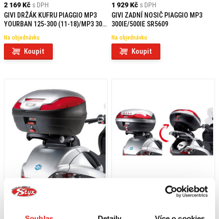
2 169 Kč
s DPH
1 929 Kč
s DPH
GIVI DRŽÁK KUFRU PIAGGIO MP3
GIVI ZADNÍ NOSIČ PIAGGIO MP3
YOURBAN 125-300 (11-18)/MP3 300
300IE/500IE SR5609
HPE (19-20) SR5600M
Na objednávku
Na objednávku
Koupit
Koupit
4 099 Kč
s DPH
4 339 Kč
s DPH
GIVI DRŽÁK KUFRU PIAGGIO MP3
GIVI DRŽÁK KUFRU PIAGGIO MP3
Souhlas
Detaily
Více o cookies