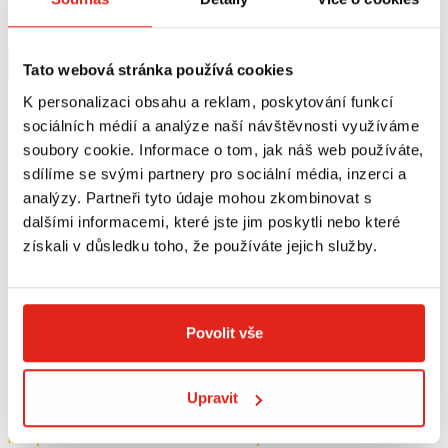
SR134M
SR134
Na objednávku
Na objednávku
Koupit
Koupit
Tato webová stránka používá cookies
K personalizaci obsahu a reklam, poskytování funkcí
sociálních médií a analýze naší návštěvnosti využíváme
soubory cookie. Informace o tom, jak náš web používáte,
sdílíme se svými partnery pro sociální média, inzerci a
analýzy. Partneři tyto údaje mohou zkombinovat s
dalšími informacemi, které jste jim poskytli nebo které
získali v důsledku toho, že používáte jejich služby.
Povolit vše
1 809 Kč
s DPH
4 099 Kč
s DPH
GIVI OPĚRKA SPOLUJEZDCE
GIVI PLEXI PIAGGIO MP3 300 HPE
Upravit
PIAGGIO MP3 YOURBAN TB5600
(19-20) D5614ST
Na objednávku
Na objednávku