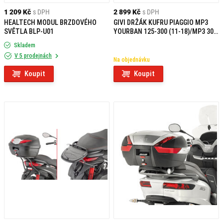
1 209 Kč
s DPH
2 899 Kč
s DPH
HEALTECH MODUL BRZDOVÉHO
GIVI DRŽÁK KUFRU PIAGGIO MP3
SVĚTLA BLP-U01
YOURBAN 125-300 (11-18)/MP3 300
HPE (19-20) SR5600
Skladem
V 5 prodejnách
Na objednávku
Koupit
Koupit