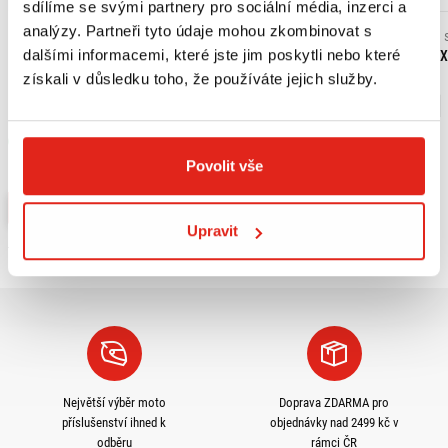
sdílíme se svými partnery pro sociální média, inzerci a
analýzy. Partneři tyto údaje mohou zkombinovat s
1 279 Kč
1 279 Kč
s DPH
1 189 Kč
1 189 Kč
dalšími informacemi, které jste jim poskytli nebo které
SUZUKI TRIČKO HAYABUSA
SUZUKI TRIČKO GS
získali v důsledku toho, že používáte jejich služby.
S
M
L
XL
S
M
L
XL
Skladem
Skladem
Povolit vše
V 1 prodejně
V 1 prodejně
Koupit
Koupit
Upravit
Největší výběr moto
Doprava ZDARMA pro
příslušenství ihned k
objednávky nad 2499 kč v
odběru
rámci ČR