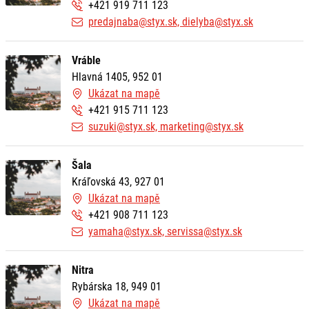
+421 919 711 123
predajnaba@styx.sk, dielyba@styx.sk
Vráble
Hlavná 1405, 952 01
Ukázat na mapě
+421 915 711 123
suzuki@styx.sk, marketing@styx.sk
Šala
Kráľovská 43, 927 01
Ukázat na mapě
+421 908 711 123
yamaha@styx.sk, servissa@styx.sk
Nitra
Rybárska 18, 949 01
Ukázat na mapě