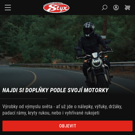
STYX-
CZ
NAJDI SI DOPLŇKY PODLE SVOJÍ MOTORKY
Výrobky od výmyslu světa - ať už jde o nálepky, výfuky, držáky,
padací rámy, kryty rukou, nebo i vyhřívané rukojeti
OBJEVIT