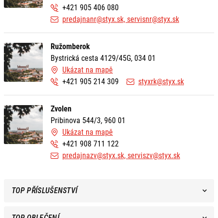
+421 905 406 080
predajnanr@styx.sk, servisnr@styx.sk
Ružomberok
Bystrická cesta 4129/45G, 034 01
Ukázat na mapě
+421 905 214 309
styxrk@styx.sk
Zvolen
Pribinova 544/3, 960 01
Ukázat na mapě
+421 908 711 122
predajnazv@styx.sk, serviszv@styx.sk
TOP PŘÍSLUŠENSTVÍ
TOP OBLEČENÍ