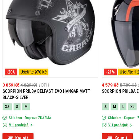
-20%
Ušetříte 970 Kč
-21%
Ušetříte 1 
3 859 Kč
4 829 Kč
s DPH
4 579 Kč
5 789 Kč
SCORPION PRILBA BELFAST EVO HANGAR MATT
SCORPION PRILBA E
BLACK-SILVER
XS
S
M
S
M
L
XL
Skladem
- Doprava ZDARMA
Skladem
- Doprava
V 1 prodejně
V 1 prodejně
Koupit
Koupit