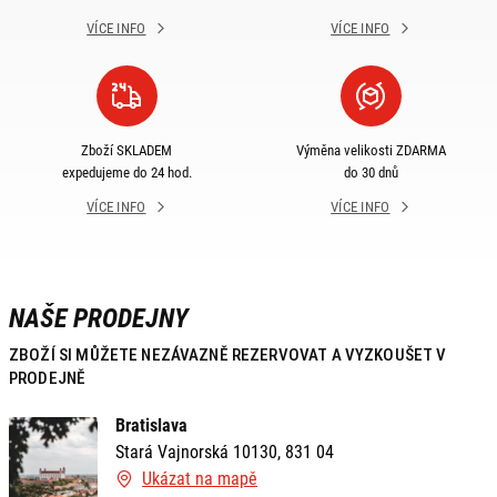
VÍCE INFO
VÍCE INFO
Zboží SKLADEM
Výměna velikosti ZDARMA
expedujeme do 24 hod.
do 30 dnů
VÍCE INFO
VÍCE INFO
NAŠE PRODEJNY
ZBOŽÍ SI MŮŽETE NEZÁVAZNĚ REZERVOVAT A VYZKOUŠET V
PRODEJNĚ
Bratislava
Stará Vajnorská 10130, 831 04
Ukázat na mapě