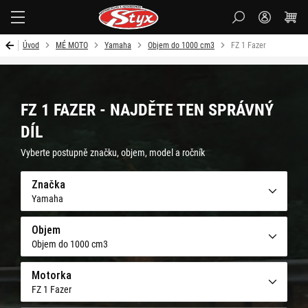
Styx-
cz
Úvod
MÉ MOTO
Yamaha
Objem do 1000 cm3
FZ 1 Fazer
FZ 1 FAZER - NAJDĚTE TEN SPRÁVNÝ
DÍL
Vyberte postupně značku, objem, model a ročník
Značka
Yamaha
Objem
Objem do 1000 cm3
Motorka
FZ 1 Fazer