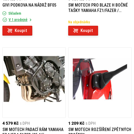
GIVI PODKOVA NA NÁDRŽ BF05
SW MOTECH PRO BLAZE H BOČNÉ
TAŠKY YAMAHA FZ1/FAZER /
Skladem
FZ8/FAZER
V 1 prodejně
Na objednávku
Koupit
Koupit
4 579 Kč
s DPH
1 209 Kč
s DPH
SW MOTECH PADACÍ RÁM YAMAHA
SW MOTECH ROZŠÍŘENÍ ZPĚTNÝCH