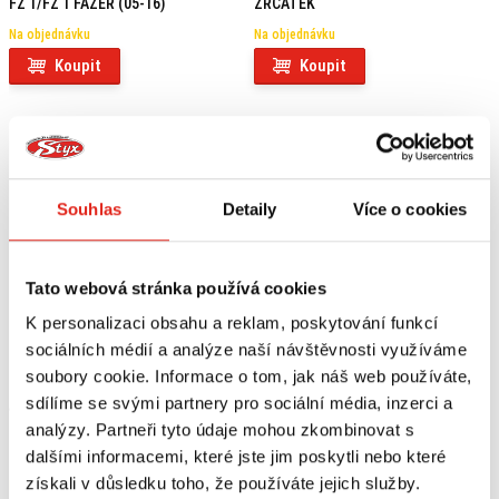
FZ 1/FZ 1 FAZER (05-16)
ZRCÁTEK
Na objednávku
Na objednávku
Koupit
Koupit
Souhlas
Detaily
Více o cookies
Tato webová stránka používá cookies
K personalizaci obsahu a reklam, poskytování funkcí
sociálních médií a analýze naší návštěvnosti využíváme
soubory cookie. Informace o tom, jak náš web používáte,
sdílíme se svými partnery pro sociální média, inzerci a
9 169 Kč
s DPH
13 749 Kč
s DPH
analýzy. Partneři tyto údaje mohou zkombinovat s
SW MOTECH PRO BLAZE BOČNÍ
SW MOTECH SYSBAG 30/30 SADA
TAŠKY YAMAHA FZ1/FZ1
TAŠEK YAMAHA FZ 1/FAZER (05-16)
dalšími informacemi, které jste jim poskytli nebo které
FAZER/FZ8/FZ8 FAZER
získali v důsledku toho, že používáte jejich služby.
Na objednávku
Na objednávku