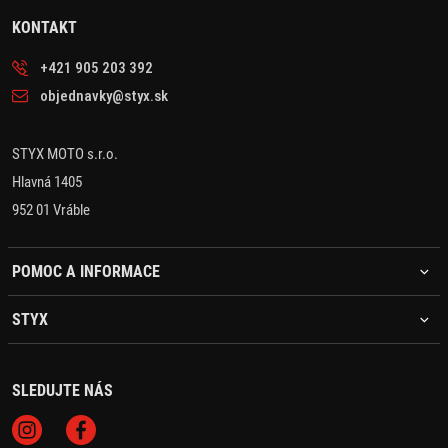
KONTAKT
+421 905 203 392
objednavky@styx.sk
STYX MOTO s.r.o.
Hlavná 1405
952 01 Vráble
POMOC A INFORMACE
STYX
SLEDUJTE NÁS