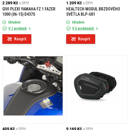
2 289 Kč
s DPH
1 209 Kč
s DPH
GIVI PLEXI YAMAHA FZ 1 FAZER
HEALTECH MODUL BRZDOVÉHO
1000 (06-15) D437S
SVĚTLA BLP-U01
Skladem
Skladem
V 1 prodejně
V 5 prodejnách
Koupit
Koupit
409 Kč
s DPH
9 169 Kč
s DPH