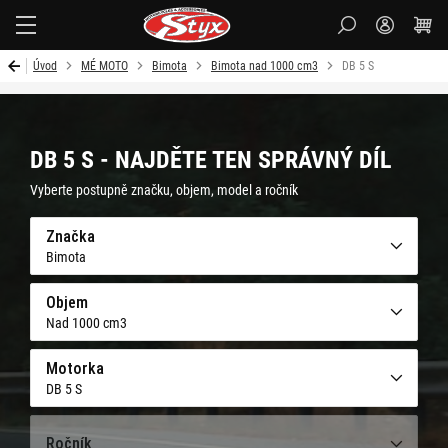
Styx-
cz
Úvod
MÉ MOTO
Bimota
Bimota nad 1000 cm3
DB 5 S
DB 5 S - NAJDĚTE TEN SPRÁVNÝ DÍL
Vyberte postupně značku, objem, model a ročník
Značka
Bimota
Objem
Nad 1000 cm3
Motorka
DB 5 S
Ročník