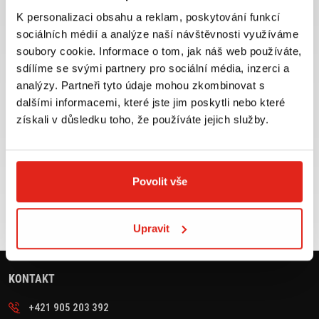
K personalizaci obsahu a reklam, poskytování funkcí
sociálních médií a analýze naší návštěvnosti využíváme
soubory cookie. Informace o tom, jak náš web používáte,
Největší výběr moto
Doprava ZDARMA pro
příslušenství ihned k
objednávky nad 2499 kč v
sdílíme se svými partnery pro sociální média, inzerci a
odběru
rámci ČR
analýzy. Partneři tyto údaje mohou zkombinovat s
dalšími informacemi, které jste jim poskytli nebo které
VÍCE INFO
VÍCE INFO
získali v důsledku toho, že používáte jejich služby.
Zboží SKLADEM
Výměna velikosti ZDARMA
Povolit vše
expedujeme do 24 hod.
do 30 dnů
VÍCE INFO
VÍCE INFO
Upravit
KONTAKT
+421 905 203 392