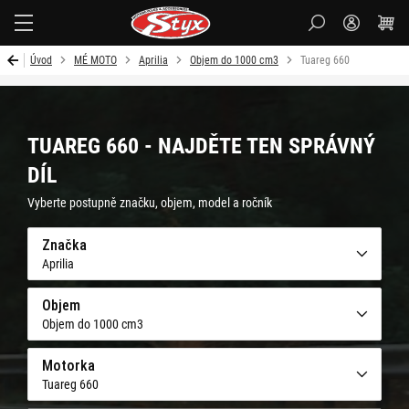
Styx-
cz
Úvod
MÉ MOTO
Aprilia
Objem do 1000 cm3
Tuareg 660
TUAREG 660 - NAJDĚTE TEN SPRÁVNÝ
DÍL
Vyberte postupně značku, objem, model a ročník
Značka
Aprilia
Objem
Objem do 1000 cm3
Motorka
Tuareg 660