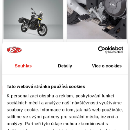
12 059 Kč
s DPH
2 409 Kč
s DPH
Souhlas
Detaily
Více o cookies
SW MOTECH URBAN ABS BOČNÍ
SW MOTECH NÁSTAVEC NA
KUFRY APRILIA TUAREG 660 (21-)
BRZDOVÝ PEDÁL APRILIA TUAREG
660 (21-)
Na objednávku
Na objednávku
Tato webová stránka používá cookies
Koupit
Koupit
K personalizaci obsahu a reklam, poskytování funkcí
sociálních médií a analýze naší návštěvnosti využíváme
soubory cookie. Informace o tom, jak náš web používáte,
sdílíme se svými partnery pro sociální média, inzerci a
analýzy. Partneři tyto údaje mohou zkombinovat s