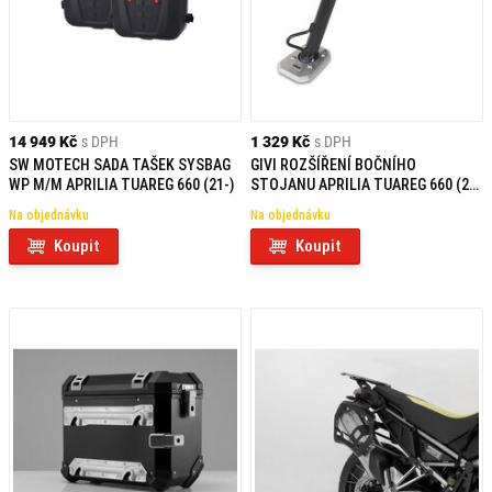
14 949 Kč
s DPH
1 329 Kč
s DPH
SW MOTECH SADA TAŠEK SYSBAG
GIVI ROZŠÍŘENÍ BOČNÍHO
WP M/M APRILIA TUAREG 660 (21-)
STOJANU APRILIA TUAREG 660 (21)
ES6710
Na objednávku
Na objednávku
Koupit
Koupit