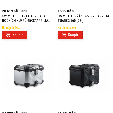
26 519 Kč
s DPH
1 929 Kč
s DPH
SW MOTECH TRAX ADV SADA
HS MOTO DRŽÁK SPZ PRO APRILIA
BOČNÍCH KUFRŮ 45/37 APRILIA
TUAREG 660 (22-)
TUAREG 660 (21-)
Na objednávku
Na objednávku
Koupit
Koupit