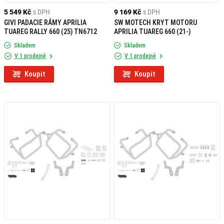
5 549 Kč
s DPH
9 169 Kč
s DPH
GIVI PADACIE RÁMY APRILIA
SW MOTECH KRYT MOTORU
TUAREG RALLY 660 (25) TN6712
APRILIA TUAREG 660 (21-)
Skladem
Skladem
V 1 prodejně
V 1 prodejně
Koupit
Koupit