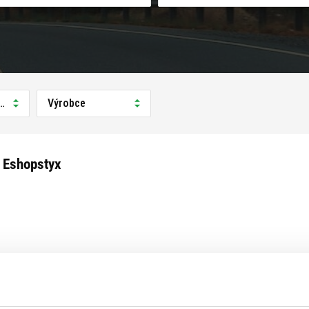
prodejně
Výrobce
 Eshopstyx