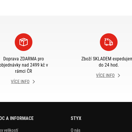
Doprava ZDARMA pro
Zboží SKLADEM expeduje
objednávky nad 2499 kč v
do 24 hod.
rámci ČR
VÍCE INFO
VÍCE INFO
OC A INFORMACE
STYX
y velikostí
O nás