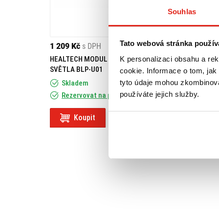
Souhlas
Tato webová stránka použív
1 209 Kč
s DPH
K personalizaci obsahu a re
HEALTECH MODUL BRZDOVÉHO
SVĚTLA BLP-U01
cookie. Informace o tom, jak
tyto údaje mohou zkombinovat
Skladem
používáte jejich služby.
Rezervovat na prodejně
Koupit