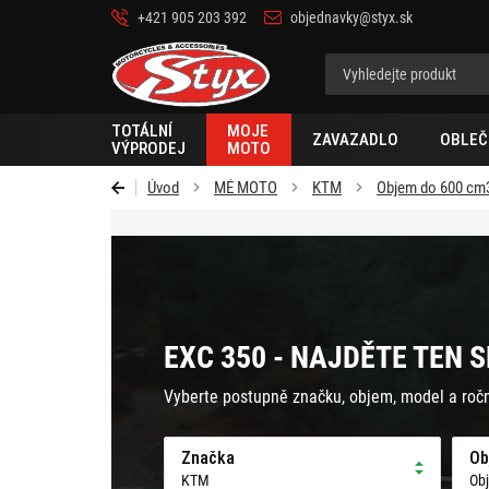
+421 905 203 392
objednavky@styx.sk
Styx-
cz
TOTÁLNÍ
MOJE
ZAVAZADLO
OBLEČ
VÝPRODEJ
MOTO
Úvod
MÉ MOTO
KTM
Objem do 600 cm
EXC 350 - NAJDĚTE TEN 
Vyberte postupně značku, objem, model a roč
Značka
Ob
KTM
Ob