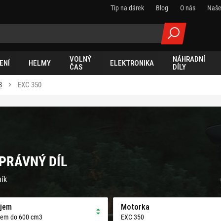
Tip na dárek
Blog
O nás
Naše
VOLNÝ
NÁHRADNÍ
ENÍ
HELMY
ELEKTRONIKA
ČAS
DÍLY
3
EXC 350
SPRÁVNÝ DÍL
ník
jem
Motorka
jem do 600 cm3
EXC 350