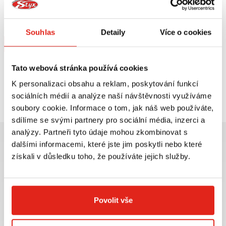
SW MOTECH KRYTY RUKOU KOBRA
SW MOTECH KRYTY RUKOU
KAWASAKI KLE 250/300 VERSYS-X
BBSTORM KAWASAKI KLE 250/300
(16-)
VERSYS-X
Na objednávku
Na objednávku
Souhlas
Detaily
Více o cookies
Koupit
Koupit
Tato webová stránka používá cookies
K personalizaci obsahu a reklam, poskytování funkcí
Prohlédli jste si
2
z
2
produktů
sociálních médií a analýze naší návštěvnosti využíváme
soubory cookie. Informace o tom, jak náš web používáte,
sdílíme se svými partnery pro sociální média, inzerci a
analýzy. Partneři tyto údaje mohou zkombinovat s
dalšími informacemi, které jste jim poskytli nebo které
získali v důsledku toho, že používáte jejich služby.
Největší výběr moto
Doprava ZDARMA pro
příslušenství ihned k
objednávky nad 2499 kč v
Povolit vše
odběru
rámci ČR
VÍCE INFO
VÍCE INFO