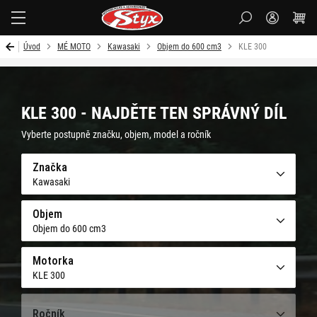
Styx-
cz
Úvod
MÉ MOTO
Kawasaki
Objem do 600 cm3
KLE 300
KLE 300 - NAJDĚTE TEN SPRÁVNÝ DÍL
Vyberte postupně značku, objem, model a ročník
Značka
Kawasaki
Objem
Objem do 600 cm3
Motorka
KLE 300
Ročník