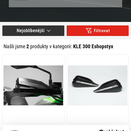
Nejoblíbenější
Filtrovat
Našli jsme
2
produkty v kategorii:
KLE 300 Eshopstyx
3 379 Kč
s DPH
3 379 Kč
s DPH