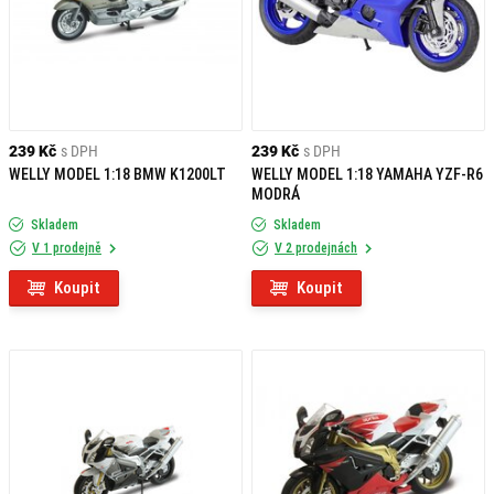
239 Kč
s DPH
239 Kč
s DPH
WELLY MODEL 1:18 BMW K1200LT
WELLY MODEL 1:18 YAMAHA YZF-R6
MODRÁ
Skladem
Skladem
V 1 prodejně
V 2 prodejnách
Koupit
Koupit