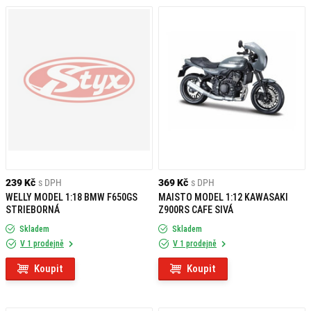
Při výběru je důležité měřítko, typ motocyklu a značka. Pokud hledáte něco
menšího, modely motocyklů v měřítku 1:18 jsou ideální, zatímco větší repliky
v měřítku 1:12 nabízejí ještě více detailů. Ať už preferujete sportovní stroje,
cestovní motocykly nebo enduro modely, v naší nabídce najdete model
přesně podle svého vkusu.
Vyberte si svůj oblíbený model a rozšiřte svou sbírku o unikátní kousek.
239 Kč
s DPH
369 Kč
s DPH
WELLY MODEL 1:18 BMW F650GS
MAISTO MODEL 1:12 KAWASAKI
STRIEBORNÁ
Z900RS CAFE SIVÁ
Skladem
Skladem
V 1 prodejně
V 1 prodejně
Koupit
Koupit