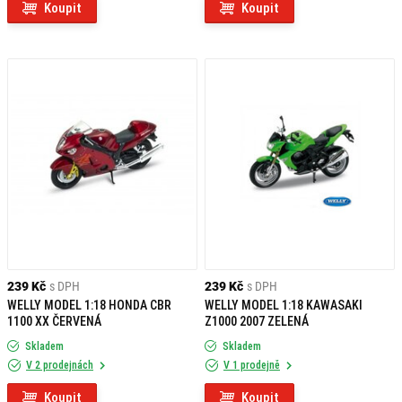
Koupit
Koupit
239 Kč
s DPH
239 Kč
s DPH
WELLY MODEL 1:18 HONDA CBR
WELLY MODEL 1:18 KAWASAKI
1100 XX ČERVENÁ
Z1000 2007 ZELENÁ
Skladem
Skladem
V 2 prodejnách
V 1 prodejně
Koupit
Koupit