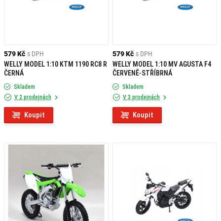
579 Kč
s DPH
579 Kč
s DPH
WELLY MODEL 1:10 KTM 1190 RC8 R
WELLY MODEL 1:10 MV AGUSTA F4
ČERNÁ
ČERVENĚ-STŘÍBRNÁ
Skladem
Skladem
V 2 prodejnách
V 3 prodejnách
Koupit
Koupit