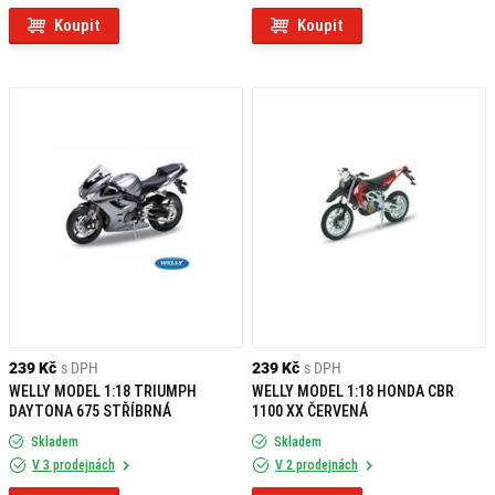
Koupit
Koupit
239 Kč
s DPH
239 Kč
s DPH
WELLY MODEL 1:18 TRIUMPH
WELLY MODEL 1:18 HONDA CBR
DAYTONA 675 STŘÍBRNÁ
1100 XX ČERVENÁ
Skladem
Skladem
V 3 prodejnách
V 2 prodejnách