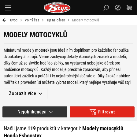
Styx-
cz
Úvod
Volný čas
Tip na dárek
Modely motocyklů
MODELY MOTOCYKLŮ
Miniaturní modely motorek jsou ideálním doplňkem pro každého fanouška
dvoukolových strojů. Věrně zachycují detaily ikonických značek a modelů,
díky čemuž se skvěle hodí do sbírky, na vystavení nebo jako dárek pro
nadšence motocyklů. Každý model je precizně zpracován, aby přinesl
autentický zážitek a potěšil i ty nejnáročnější sběratele. Díky široké nabídce
měřítek a provedení si můžete vybrat model, který nejlépe vystihuje váš styl
a oblíbenou značku.
Zobrazit více
V naší nabídce najdete také široký výběr mnoha dalších předmětů pro
motorkáře, jako jsou
přívěsky
,
hrnky a sklenice
, či
hodinky
. Můžete si vybrat i
Nejoblíbenější
Filtrovat
z množství
moto doplňků
,
kosmetiky na motorku,
náhradních dílů,
moto
oblečení
a různého jiného příslušenství pro motorkáře.
Našli jsme
119
produktů v kategorii:
Modely motocyklů
JAKÉ MODELY MOTOREK NAJDETE
Honda Eshopstyx