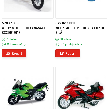
579 Kč
s DPH
579 Kč
s DPH
WELLY MODEL 1:10 KAWASAKI
WELLY MODEL 1:10 HONDA CB 500 F
KX250F 2017
BÍLÁ
Skladem
Skladem
V 1 prodejně
V 2 prodejnách
Koupit
Koupit