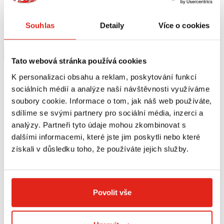
13 509 Kč
s DPH
2 659 Kč
s DPH
SW MOTECH SYSBAG 30/30 SADA
SW MOTECH SADA STUPAČEK
TAŠEK HUSQVARNA TR 650
Souhlas
Detaily
Více o cookies
TERRA/STRADA (12-15)
Na objednávku
Na objednávku
Koupit
Koupit
Tato webová stránka používá cookies
K personalizaci obsahu a reklam, poskytování funkcí
sociálních médií a analýze naší návštěvnosti využíváme
soubory cookie. Informace o tom, jak náš web používáte,
sdílíme se svými partnery pro sociální média, inzerci a
analýzy. Partneři tyto údaje mohou zkombinovat s
dalšími informacemi, které jste jim poskytli nebo které
získali v důsledku toho, že používáte jejich služby.
Povolit vše
2 409 Kč
s DPH
1 569 Kč
s DPH
SW MOTECH NOSIČ ALURACK
SW MOTECH QL PLOTNA