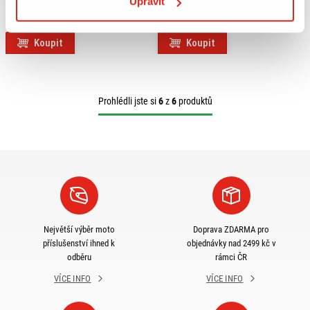
Upravit
HUSQVARNA TR 650
HLINÍKOVÁ ČERNÁ
TERRA/STRADA (12-)
Na objednávku
Na objednávku
Koupit
Koupit
Prohlédli jste si
6
z
6
produktů
Největší výběr moto
Doprava ZDARMA pro
příslušenství ihned k
objednávky nad 2499 kč v
odběru
rámci ČR
VÍCE INFO
VÍCE INFO