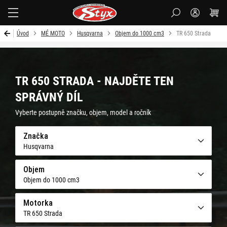
Styx-
cz
Úvod
MÉ MOTO
Husqvarna
Objem do 1000 cm3
TR 650 Strada
TR 650 STRADA - NAJDĚTE TEN
SPRÁVNÝ DÍL
Vyberte postupně značku, objem, model a ročník
Značka
Husqvarna
Objem
Objem do 1000 cm3
Motorka
TR 650 Strada