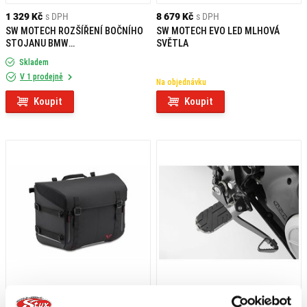
1 329 Kč
s DPH
8 679 Kč
s DPH
SW MOTECH ROZŠÍŘENÍ BOČNÍHO
SW MOTECH EVO LED MLHOVÁ
STOJANU BMW
SVĚTLA
F650GS/F800GS/HUSQVARNA
Skladem
TR650
V 1 prodejně
Na objednávku
Koupit
Koupit