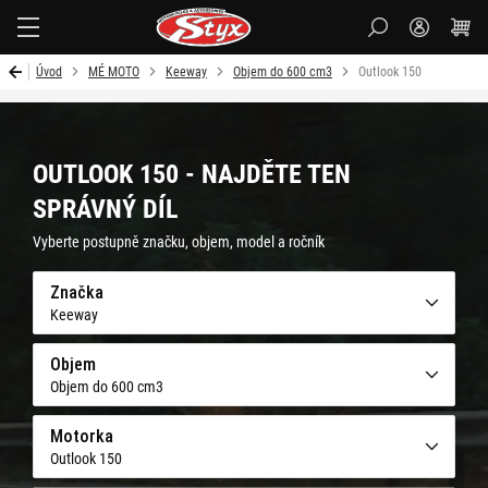
Styx-
cz
Úvod
MÉ MOTO
Keeway
Objem do 600 cm3
Outlook 150
OUTLOOK 150 - NAJDĚTE TEN
SPRÁVNÝ DÍL
Vyberte postupně značku, objem, model a ročník
Značka
Keeway
Objem
Objem do 600 cm3
Motorka
Outlook 150