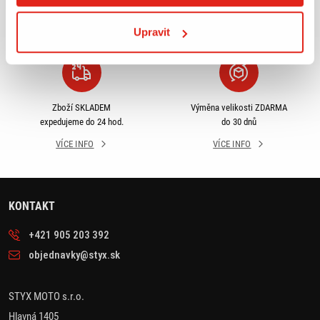
odběru
rámci ČR
VÍCE INFO
VÍCE INFO
Upravit
Zboží SKLADEM
Výměna velikosti ZDARMA
expedujeme do 24 hod.
do 30 dnů
VÍCE INFO
VÍCE INFO
KONTAKT
+421 905 203 392
objednavky@styx.sk
STYX MOTO s.r.o.
Hlavná 1405