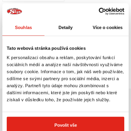
1 209 Kč
s DPH
HEALTECH MODUL BRZDOVÉHO
SVĚTLA BLP-U01
Skladem
Souhlas
Detaily
Více o cookies
V 5 prodejnách
Koupit
Tato webová stránka používá cookies
K personalizaci obsahu a reklam, poskytování funkcí
sociálních médií a analýze naší návštěvnosti využíváme
Prohlédli jste si
1
z
1
produktů
soubory cookie. Informace o tom, jak náš web používáte,
sdílíme se svými partnery pro sociální média, inzerci a
analýzy. Partneři tyto údaje mohou zkombinovat s
dalšími informacemi, které jste jim poskytli nebo které
získali v důsledku toho, že používáte jejich služby.
Největší výběr moto
Doprava ZDARMA pro
Povolit vše
příslušenství ihned k
objednávky nad 2499 kč v