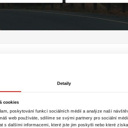
C Eshopstyx
VAŠEMU VYHLEDÁVÁNÍ NEODPOVÍDÁ ŽÁDNÝ
Detaily
PRODUKT
á cookies
Zrušit všechny filtry
klam, poskytování funkcí sociálních médií a analýze naší návšt
 náš web používáte, sdílíme se svými partnery pro sociální média
 s dalšími informacemi, které jste jim poskytli nebo které získa