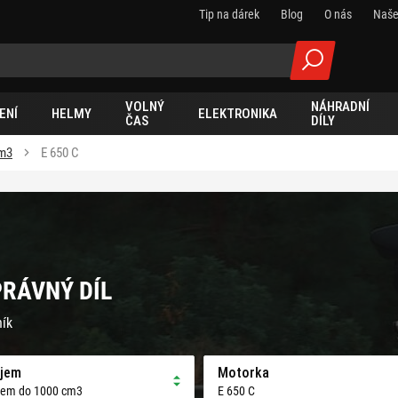
Tip na dárek
Blog
O nás
Naše
VOLNÝ
NÁHRADNÍ
ENÍ
HELMY
ELEKTRONIKA
ČAS
DÍLY
cm3
E 650 C
PRÁVNÝ DÍL
ník
jem
Motorka
jem do 1000 cm3
E 650 C