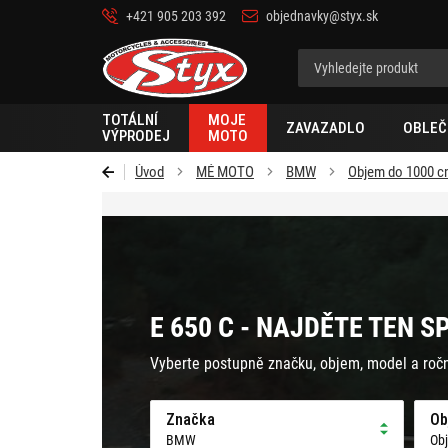
+421 905 203 392
objednavky@styx.sk
Styx-
cz
TOTÁLNÍ
MOJE
ZAVAZADLO
OBLEČ
VÝPRODEJ
MOTO
Úvod
MÉ MOTO
BMW
Objem do 1000 
E 650 C - NAJDĚTE TEN S
Vyberte postupně značku, objem, model a roč
Značka
Ob
BMW
Ob