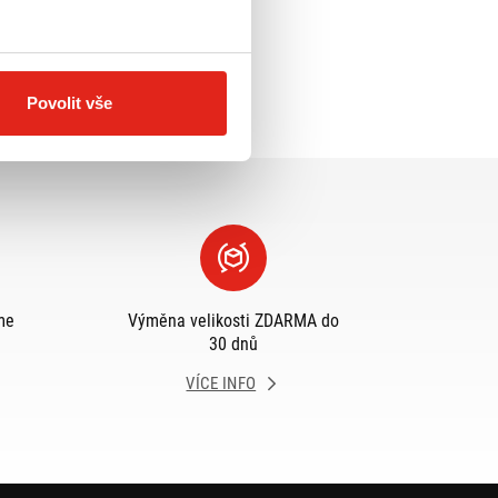
Povolit vše
me
Výměna velikosti ZDARMA do
30 dnů
VÍCE INFO