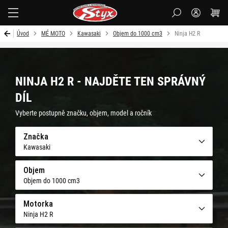
Styx-
cz
Úvod
MÉ MOTO
Kawasaki
Objem do 1000 cm3
Ninja H2 R
NINJA H2 R - NAJDĚTE TEN SPRÁVNÝ
DÍL
Vyberte postupně značku, objem, model a ročník
Značka
Kawasaki
Objem
Objem do 1000 cm3
Motorka
Ninja H2 R