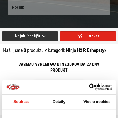
Ročník
Nejoblíbenější
Filtrovat
Našli jsme
0
produktů v kategorii:
Ninja H2 R Eshopstyx
VAŠEMU VYHLEDÁVÁNÍ NEODPOVÍDÁ ŽÁDNÝ
PRODUKT
ZRUŠIT VŠECHNY FILTRY
Souhlas
Detaily
Více o cookies