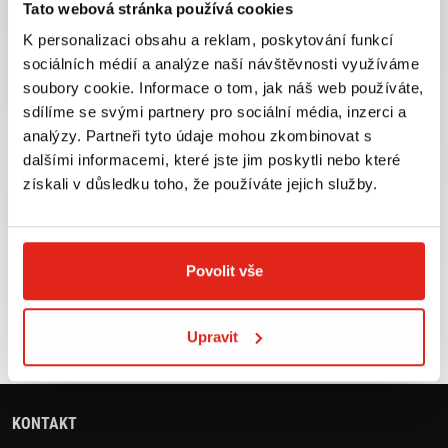
Tato webová stránka používá cookies
K personalizaci obsahu a reklam, poskytování funkcí
sociálních médií a analýze naší návštěvnosti využíváme
soubory cookie. Informace o tom, jak náš web používáte,
Největší výběr moto
Doprava ZDARMA pro
sdílíme se svými partnery pro sociální média, inzerci a
příslušenství ihned k
objednávky nad 2499 kč v
analýzy. Partneři tyto údaje mohou zkombinovat s
odběru
rámci ČR
dalšími informacemi, které jste jim poskytli nebo které
VÍCE INFO
VÍCE INFO
získali v důsledku toho, že používáte jejich služby.
Povolit vše
Zboží SKLADEM
Výměna velikosti ZDARMA
expedujeme do 24 hod.
do 30 dnů
Upravit
VÍCE INFO
VÍCE INFO
KONTAKT