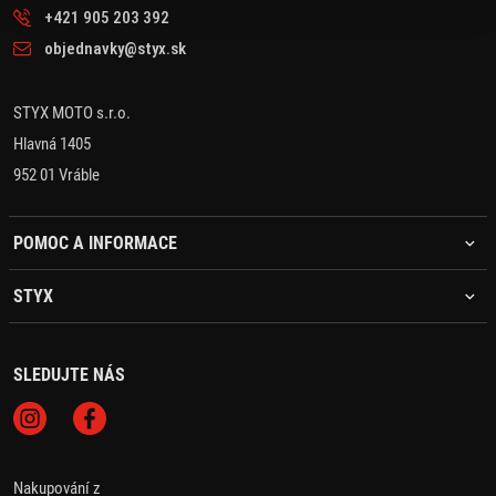
+421 905 203 392
objednavky@styx.sk
STYX MOTO s.r.o.
Hlavná 1405
952 01 Vráble
POMOC A INFORMACE
STYX
SLEDUJTE NÁS
Nakupování z