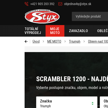
+421 905 203 392
objednavky@styx.sk
Styx-
cz
TOTÁLNÍ
MOJE
ZAVAZADLO
OBLEČ
VÝPRODEJ
MOTO
Úvod
MÉ MOTO
Triumph
Objem nad 10
SCRAMBLER 1200 - NAJD
Vyberte postupně značku, objem, model a roč
Značka
Ob
Triumph
Ob