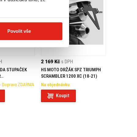
Povolit vše
H
2 169 Kč
s DPH
DA STUPAČEK
HS MOTO DRŽÁK SPZ TRIUMPH
R
SCRAMBLER 1200 XC (18-21)
/SCRAMBLER 1200
- Doprava ZDARMA
Na objednávku
Koupit