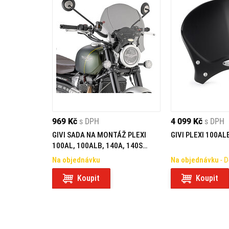
969 Kč
s DPH
4 099 Kč
s DPH
GIVI SADA NA MONTÁŽ PLEXI
GIVI PLEXI 100AL
100AL, 100ALB, 140A, 140S
TRIUMPH SCRAMBLER 1200 (19-
Na objednávku
Na objednávku
- 
20) AL6416A
Koupit
Koupit