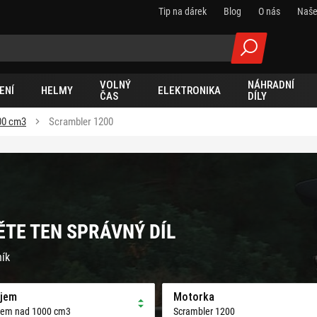
Tip na dárek
Blog
O nás
Naše
VOLNÝ
NÁHRADNÍ
ENÍ
HELMY
ELEKTRONIKA
ČAS
DÍLY
00 cm3
Scrambler 1200
ĚTE TEN SPRÁVNÝ DÍL
ník
jem
Motorka
jem nad 1000 cm3
Scrambler 1200