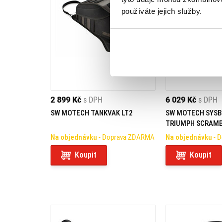
používáte jejich služby.
2 899 Kč
s DPH
6 029 Kč
s DPH
SW MOTECH TANKVAK LT2
SW MOTECH SYSB
TRIUMPH SCRAMB
XC/XE
Na objednávku
- Doprava ZDARMA
Na objednávku
- 
Koupit
Koupit