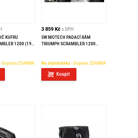
H
3 859 Kč
s DPH
SIČ KUFRU
SW MOTECH PADACÍ RÁM
MBLER 1200 (19-
TRIUMPH SCRAMBLER 1200
XC/XE (18-)
- Doprava ZDARMA
Na objednávku
- Doprava ZDARMA
Koupit