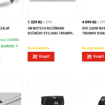
1 329 Kč
s DPH
4 099 Kč
s DP
RZÁLNÍ
SW MOTECH ROZŠÍRENIE
GIVI ZADNÍ NO
BOČNÉHO STOJANU TRIUMPH
TRIUMPH SCRA
SCRAMBLER 1200 X (23-)
20) SR6416
prava ZDARMA
 prodejně
Na objednávku
Na objednávku
Koupit
Koupit