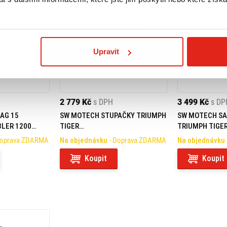
Upravit
2 779 Kč
s DPH
3 499 Kč
s DP
AG 15
SW MOTECH STUPAČKY TRIUMPH
SW MOTECH SA
LER 1200
TIGER
TRIUMPH TIGE
800/900/1200/SCRAMBLER 1200
800/900/1200
Doprava ZDARMA
Na objednávku
- Doprava ZDARMA
Na objednávku
Koupit
Koupit