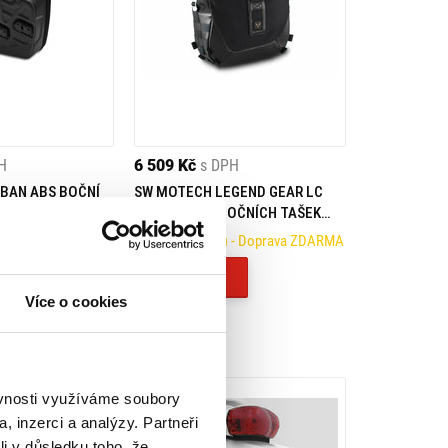
H
6 509 Kč
s DPH
BAN ABS BOČNÍ
SW MOTECH LEGEND GEAR LC
 SCRAMBLER 1200
ČERNÁ SADA BOČNÍCH TAŠEK
TRIUMPH SCRAMBLER 1200
- Doprava ZDARMA
Na objednávku
- Doprava ZDARMA
XC/XE (18-)
Koupit
Více o cookies
ěvnosti využíváme soubory
, inzerci a analýzy. Partneři
li v důsledku toho, že