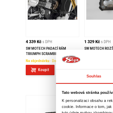
4 339 Kč
s DPH
1 329 Kč
s DPH
SW MOTECH PADACÍ RÁM
SW MOTECH ROZŠ
TRIUMPH SCRAMBLER 1200 (21-)
STOJANU TRIUM
1200 XC/XE (18-)
Na objednávku
- Doprava ZDARMA
Na objednávku
Koupit
Koupit
Souhlas
Tato webová stránka použív
K personalizaci obsahu a re
cookie. Informace o tom, jak
tyto údaje mohou zkombinovat