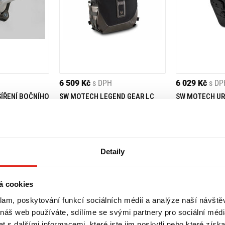
6 509 Kč
s DPH
6 029 Kč
s DP
ÍŘENÍ BOČNÍHO
SW MOTECH LEGEND GEAR LC
SW MOTECH UR
PH SCRAMBLER
SADA BOČNÍCH TAŠEK TRIUMPH
KUFR TRIUMPH
SCRAMBLER 1200 XC/XE (18-)
XC/XE (18-)
Na objednávku
- Doprava ZDARMA
Na objednávku
Koupit
Koupit
Detaily
á cookies
klam, poskytování funkcí sociálních médií a analýze naší návšt
 náš web používáte, sdílíme se svými partnery pro sociální média
 s dalšími informacemi, které jste jim poskytli nebo které získa