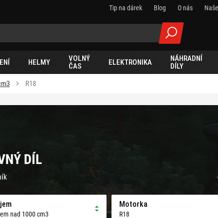
Tip na dárek
Blog
O nás
Naše
VOLNÝ
NÁHRADNÍ
ENÍ
HELMY
ELEKTRONIKA
ČAS
DÍLY
cm3
R18
VNÝ DÍL
ník
jem
Motorka
jem nad 1000 cm3
R18