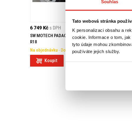
Souhlas
Tato webová stránka použív
6 749 Kč
s DPH
K personalizaci obsahu a re
SW MOTECH PADACÍ RÁM BMW
cookie. Informace o tom, jak
R18
tyto údaje mohou zkombinovat
Na objednávku
- Doprava ZDARMA
používáte jejich služby.
Koupit