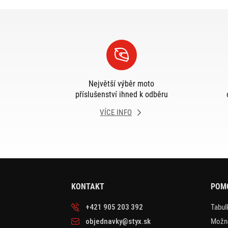
Největší výběr moto
příslušenství ihned k odběru
VÍCE INFO
KONTAKT
POM
+421 905 203 392
Tabulk
objednavky@styx.sk
Možno