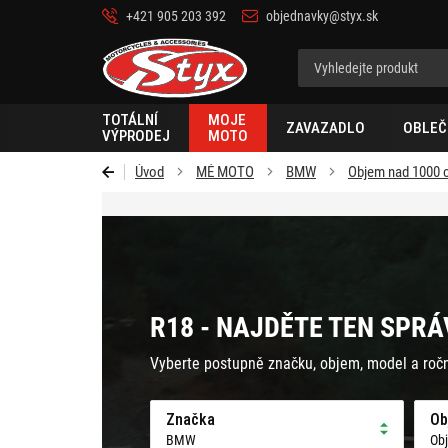
+421 905 203 392
objednavky@styx.sk
Styx-
cz
TOTÁLNÍ
MOJE
ZAVAZADLO
OBLEČ
VÝPRODEJ
MOTO
Úvod
MÉ MOTO
BMW
Objem nad 1000 
R18 - NAJDĚTE TEN SPRÁ
Vyberte postupně značku, objem, model a roč
Značka
Ob
BMW
Ob