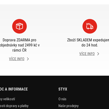
Doprava ZDARMA pro
Zboží SKLADEM expeduje
objednávky nad 2499 kč v
do 24 hod.
rámci ČR
VÍCE INFO
VÍCE INFO
OC A INFORMACE
STYX
y velikostí
O nás
sti dopravy a platby
Naše prodejny