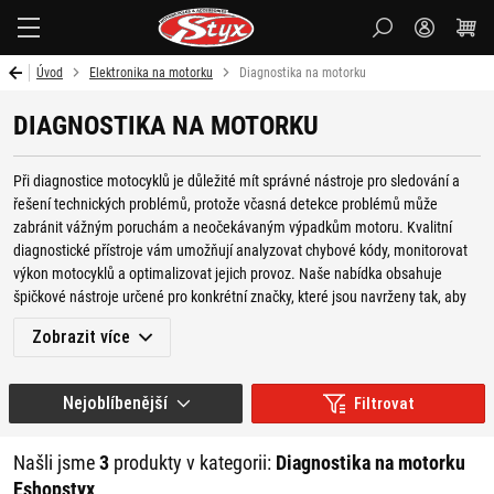
Styx-
cz
Úvod
Elektronika na motorku
Diagnostika na motorku
DIAGNOSTIKA NA MOTORKU
Při diagnostice motocyklů je důležité mít správné nástroje pro sledování a
řešení technických problémů, protože včasná detekce problémů může
zabránit vážným poruchám a neočekávaným výpadkům motoru. Kvalitní
diagnostické přístroje vám umožňují analyzovat chybové kódy, monitorovat
výkon motocyklů a optimalizovat jejich provoz. Naše nabídka obsahuje
špičkové nástroje určené pro konkrétní značky, které jsou navrženy tak, aby
poskytly přesné a rychlé výsledky, čímž zajistíte, že váš motocykl bude vždy v
Zobrazit více
perfektním technickém stavu.
V naší nabídce najdete široký výběr různé
elektroniky na motorku,
ale také
Nejoblíbenější
Filtrovat
mnoha moto
doplňků,
kosmetiky na motorku
,
náhradních dílů
,
moto oblečení
a různého jiného příslušenství pro motorkáře.
Našli jsme
3
produkty v kategorii:
Diagnostika na motorku
JAKÉ VÝHODY PŘINÁŠÍ
Eshopstyx