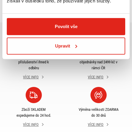
získali v důsledku toho, že používáte jejich služby.
Prohlédli jste si
3
z
3
produktů
Povolit vše
Upravit
Největší výběr moto
Doprava ZDARMA pro
příslušenství ihned k
objednávky nad 2499 kč v
odběru
rámci ČR
VÍCE INFO
VÍCE INFO
Zboží SKLADEM
Výměna velikosti ZDARMA
expedujeme do 24 hod.
do 30 dnů
VÍCE INFO
VÍCE INFO