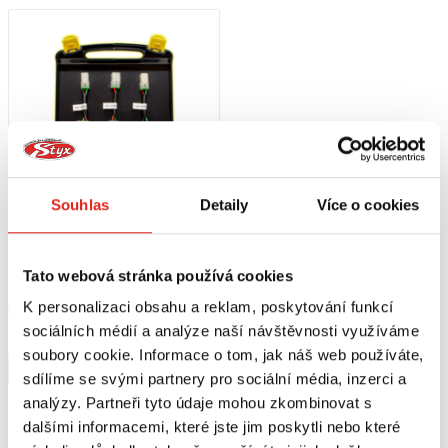
JAKÝ DIAGNOSTICKÝ NÁSTROJ SI
VYBRAT PRO SVŮJ MOTOCYKL?
Pro optimální výsledky je důležité vybrat nástroj, který je kompatibilní se
značkou vašeho motocyklu. Naše nabídka zahrnuje přístroje přizpůsobené
pro značky jako Honda, Suzuki a Kawasaki, čímž zajistíte, že diagnostika
bude přesná a efektivní. Investováním do správného diagnostického nástroje
zajistíte nejen funkčnost svého motocyklu, ale i jeho dlouhodobou
spolehlivost a výkon.
Souhlas
Detaily
Více o cookies
3 859 Kč
s DPH
Tato webová stránka používá cookies
HEALTECH DIAGNOSTIKA SUZUKI
K personalizaci obsahu a reklam, poskytování funkcí
Skladem
sociálních médií a analýze naší návštěvnosti využíváme
V 1 prodejně
soubory cookie. Informace o tom, jak náš web používáte,
Koupit
sdílíme se svými partnery pro sociální média, inzerci a
analýzy. Partneři tyto údaje mohou zkombinovat s
dalšími informacemi, které jste jim poskytli nebo které