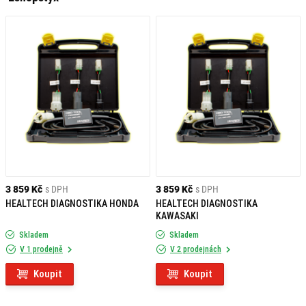
DIAGNOSTIKA MOTOCYKLŮ?
Rychlá identifikace problémů: Diagnostické nástroje umožňují
okamžitou detekci chyb v systémech motocyklů.
Prevence nákladných oprav: Řešením problémů v raných fázích
předejdete vyšším nákladům na opravy.
Zvýšení životnosti motocyklů: Udržování správného stavu zaručuje
dlouhodobý výkon motocyklů.
JAK FUNGUJÍ DIAGNOSTICKÉ
NÁSTROJE?
3 859 Kč
s DPH
3 859 Kč
s DPH
Každý diagnostický přístroj se připojí k řídicí jednotce motocyklu a analyzuje
HEALTECH DIAGNOSTIKA HONDA
HEALTECH DIAGNOSTIKA
různé systémy motoru. Tyto nástroje poskytují detailní informace o
KAWASAKI
technickém stavu motocyklu a umožňují diagnostiku chyb, stejně jako
Skladem
Skladem
monitorování provozních parametrů. Kromě analýzy chybových kódů vám
V 1 prodejně
V 2 prodejnách
diagnostické přístroje umožňují upravovat a optimalizovat parametry motoru,
jako jsou otáčky, palivová směs a další faktory ovlivňující výkon a efektivitu
Koupit
Koupit
jízdy. S těmito nástroji máte plnou kontrolu nad výkonem svého motocyklu.