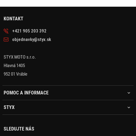
KONTAKT
+421 905 203 392
objednavky@styx.sk
STYX MOTO s.r.o.
Hlavná 1405
952 01 Vráble
POMOC A INFORMACE
STYX
SLEDUJTE NÁS