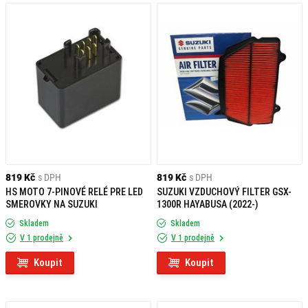
819 Kč
s DPH
819 Kč
s DPH
HS MOTO 7-PINOVÉ RELÉ PRE LED
SUZUKI VZDUCHOVÝ FILTER GSX-
SMEROVKY NA SUZUKI
1300R HAYABUSA (2022-)
Skladem
Skladem
V 1 prodejně
V 1 prodejně
Koupit
Koupit