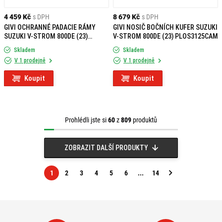
4 459 Kč
s DPH
8 679 Kč
s DPH
GIVI OCHRANNÉ PADACIE RÁMY
GIVI NOSIČ BOČNÍCH KUFER SUZUKI
SUZUKI V-STROM 800DE (23)
V-STROM 800DE (23) PLOS3125CAM
TN3125
Skladem
Skladem
V 1 prodejně
V 1 prodejně
Koupit
Koupit
Prohlédli jste si
60
z
809
produktů
ZOBRAZIT DALŠÍ PRODUKTY
1
2
3
4
5
6
...
14
Následující
strana