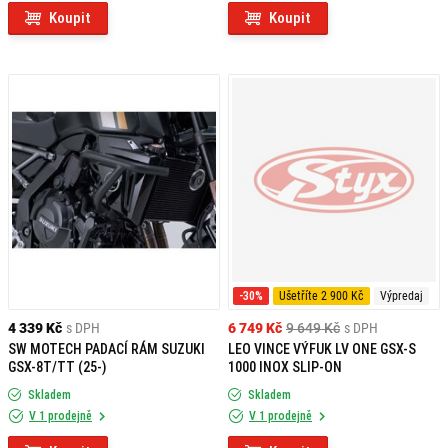
Koupit
Koupit
-30%
Ušetříte 2 900 Kč
Výpredaj
4 339 Kč
s DPH
6 749 Kč
9 649 Kč
s DPH
SW MOTECH PADACÍ RÁM SUZUKI
LEO VINCE VÝFUK LV ONE GSX-S
GSX-8T/TT (25-)
1000 INOX SLIP-ON
Skladem
Skladem
V 1 prodejně
V 1 prodejně