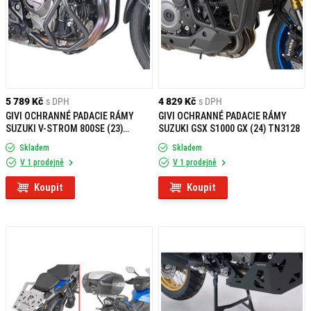
5 789 Kč
s DPH
4 829 Kč
s DPH
GIVI OCHRANNÉ PADACIE RÁMY
GIVI OCHRANNÉ PADACIE RÁMY
SUZUKI V-STROM 800SE (23)
SUZUKI GSX S1000 GX (24) TN3128
TN3127
Skladem
Skladem
V 1 prodejně
V 1 prodejně
Koupit
Koupit