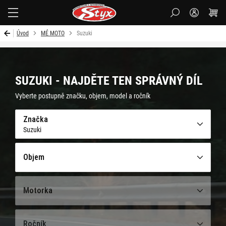
Styx-
cz
Úvod
MÉ MOTO
Suzuki
SUZUKI - NAJDĚTE TEN SPRÁVNÝ DÍL
Vyberte postupně značku, objem, model a ročník
Značka
Suzuki
Objem
Motorka
Ročník