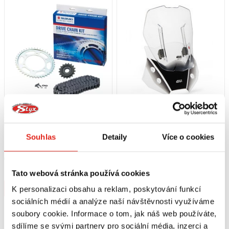
6 879 Kč
s DPH
4 099 Kč
s DPH
SUZUKI REŤAZOVÝ KIT SUZUKI
GIVI POSUVNÉ PLEXI SUZUKI DL650
Souhlas
Detaily
Více o cookies
DL800DE / DL800 (2023-2025)
V-STROM (17-23) AF3112B
Skladem
Skladem
V 1 prodejně
V 1 prodejně
Tato webová stránka používá cookies
Koupit
Koupit
K personalizaci obsahu a reklam, poskytování funkcí
sociálních médií a analýze naší návštěvnosti využíváme
soubory cookie. Informace o tom, jak náš web používáte,
sdílíme se svými partnery pro sociální média, inzerci a