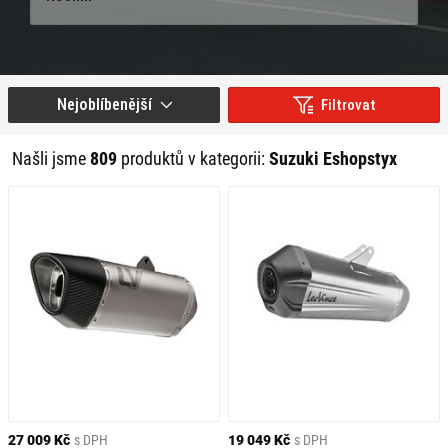
Nejoblíbenější
Filtrovat
Našli jsme
809
produktů v kategorii:
Suzuki Eshopstyx
27 009 Kč
s DPH
19 049 Kč
s DPH