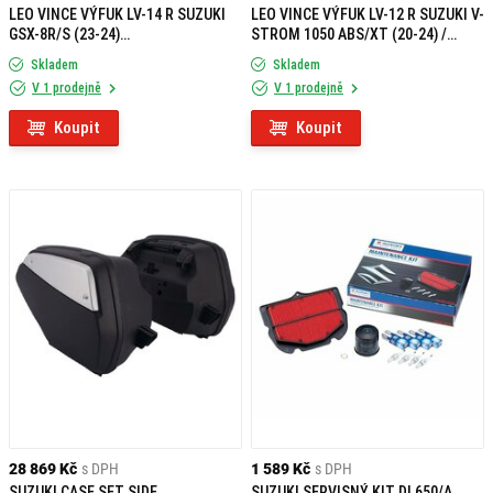
LEO VINCE VÝFUK LV-14 R SUZUKI
LEO VINCE VÝFUK LV-12 R SUZUKI V-
GSX-8R/S (23-24)
STROM 1050 ABS/XT (20-24) /
NEHOMOLOGOVANÝ
DE/SE (25-26) HOMOLOGOVANÝ
Skladem
Skladem
V 1 prodejně
V 1 prodejně
Koupit
Koupit
28 869 Kč
s DPH
1 589 Kč
s DPH
SUZUKI CASE SET SIDE
SUZUKI SERVISNÝ KIT DL650/A