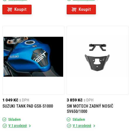
Koupit
Koupit
1 049 Kč
s DPH
3 859 Kč
s DPH
SUZUKI TANK PAD GSX-S1000
SW MOTECH ZADNÝ NOSIČ
SV650/1000
Skladem
Skladem
V 1 prodejně
V 1 prodejně