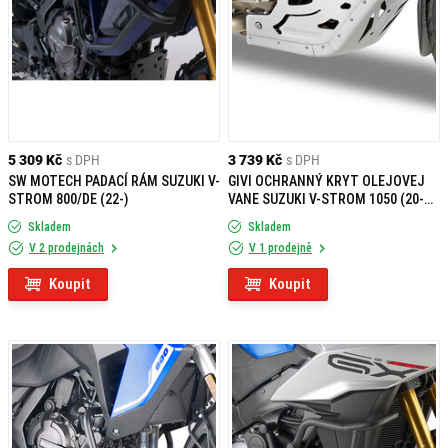
5 309 Kč
s DPH
3 739 Kč
s DPH
SW MOTECH PADACÍ RÁM SUZUKI V-
GIVI OCHRANNÝ KRYT OLEJOVEJ
STROM 800/DE (22-)
VANE SUZUKI V-STROM 1050 (20-
23) RP3117
Skladem
Skladem
V 2 prodejnách
V 1 prodejně
Koupit
Koupit