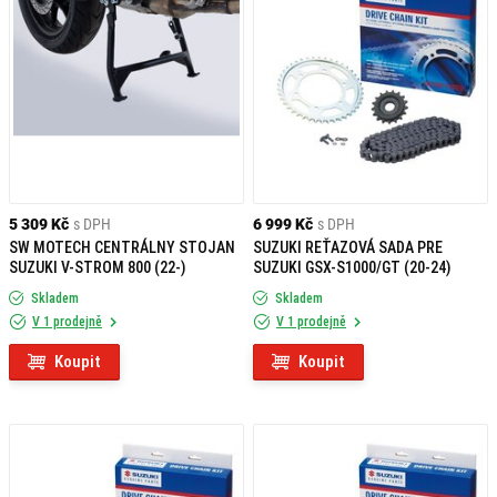
5 309 Kč
s DPH
6 999 Kč
s DPH
SW MOTECH CENTRÁLNY STOJAN
SUZUKI REŤAZOVÁ SADA PRE
SUZUKI V-STROM 800 (22-)
SUZUKI GSX-S1000/GT (20-24)
Skladem
Skladem
V 1 prodejně
V 1 prodejně
Koupit
Koupit