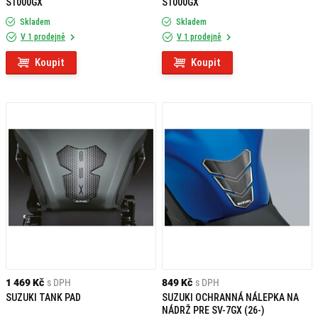
S1000GX
S1000GX
Skladem
Skladem
V 1 prodejně
V 1 prodejně
Koupit
Koupit
1 469 Kč
s DPH
849 Kč
s DPH
SUZUKI TANK PAD
SUZUKI OCHRANNÁ NÁLEPKA NA
NÁDRŽ PRE SV-7GX (26-)