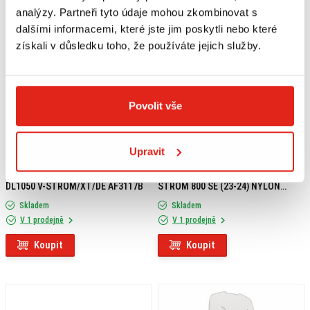
analýzy. Partneři tyto údaje mohou zkombinovat s
dalšími informacemi, které jste jim poskytli nebo které
získali v důsledku toho, že používáte jejich služby.
Povolit vše
Upravit
4 219 Kč
s DPH
4 829 Kč
s DPH
GIVI POSUVNÉ PLEXI SUZUKI
GIVI CHRÁNIČ PODVOZKU SUZUKI V-
DL1050 V-STROM/XT/DE AF3117B
STROM 800 SE (23-24) NYLON
RP3127
Skladem
Skladem
V 1 prodejně
V 1 prodejně
Koupit
Koupit