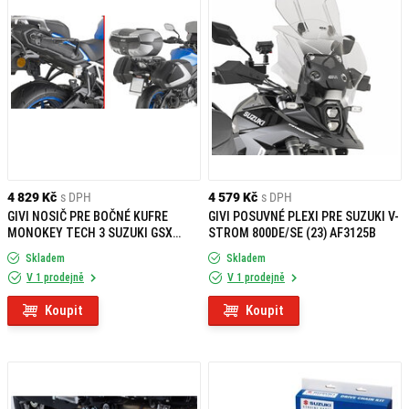
4 829 Kč
s DPH
4 579 Kč
s DPH
GIVI NOSIČ PRE BOČNÉ KUFRE
GIVI POSUVNÉ PLEXI PRE SUZUKI V-
MONOKEY TECH 3 SUZUKI GSX
STROM 800DE/SE (23) AF3125B
S1000 GX (24) PX3128
Skladem
Skladem
V 1 prodejně
V 1 prodejně
Koupit
Koupit