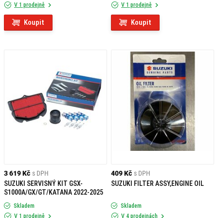
V 1 prodejně
V 1 prodejně
Koupit
Koupit
3 619 Kč
s DPH
409 Kč
s DPH
SUZUKI SERVISNÝ KIT GSX-
SUZUKI FILTER ASSY,ENGINE OIL
S1000A/GX/GT/KATANA 2022-2025
Skladem
Skladem
V 1 prodejně
V 4 prodejnách