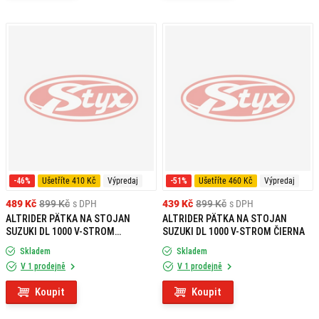
-46%
Ušetříte 410 Kč
Výpredaj
-51%
Ušetříte 460 Kč
Výpredaj
489 Kč
899 Kč
s DPH
439 Kč
899 Kč
s DPH
ALTRIDER PÄTKA NA STOJAN
ALTRIDER PÄTKA NA STOJAN
SUZUKI DL 1000 V-STROM
SUZUKI DL 1000 V-STROM ČIERNA
STRIEBORNÁ
Skladem
Skladem
V 1 prodejně
V 1 prodejně
Koupit
Koupit