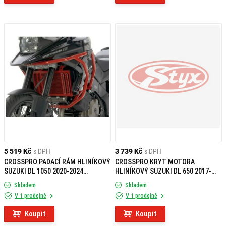
5 519 Kč
s DPH
3 739 Kč
s DPH
CROSSPRO PADACÍ RÁM HLINÍKOVÝ
CROSSPRO KRYT MOTORA
SUZUKI DL 1050 2020-2024
HLINÍKOVÝ SUZUKI DL 650 2017-
ORANŽOVÝ
2025 ČERVENÝ
Skladem
Skladem
V 1 prodejně
V 1 prodejně
Koupit
Koupit