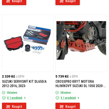
Koupit
Koupit
2 339 Kč
s DPH
5 739 Kč
s DPH
SUZUKI SERVISNÝ KIT DL650/A
CROSSPRO KRYT MOTORA
2012-2016, 2023-
HLINÍKOVÝ SUZUKI DL 1050 2020-
2024 ORANŽOVÝ
Skladem
Skladem
V 1 prodejně
V 1 prodejně
Koupit
Koupit