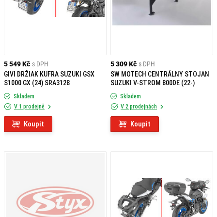
5 549 Kč
s DPH
5 309 Kč
s DPH
GIVI DRŽIAK KUFRA SUZUKI GSX
SW MOTECH CENTRÁLNY STOJAN
S1000 GX (24) SRA3128
SUZUKI V-STROM 800DE (22-)
Skladem
Skladem
V 1 prodejně
V 2 prodejnách
Koupit
Koupit