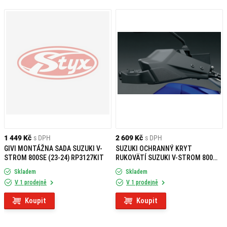
1 449 Kč
s DPH
2 609 Kč
s DPH
GIVI MONTÁŽNA SADA SUZUKI V-
SUZUKI OCHRANNÝ KRYT
STROM 800SE (23-24) RP3127KIT
RUKOVÄTÍ SUZUKI V-STROM 800
(24-)
Skladem
Skladem
V 1 prodejně
V 1 prodejně
Koupit
Koupit