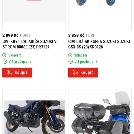
2 899 Kč
s DPH
3 859 Kč
s DPH
GIVI KRYT CHLADIČA SUZUKI V-
GIVI DRŽIAK KUFRA SUZUKI SUZUKI
STROM 800SE (23) PR3127
GSX-8S (23) SR3126
Skladem
Skladem
V 1 prodejně
V 1 prodejně
Koupit
Koupit