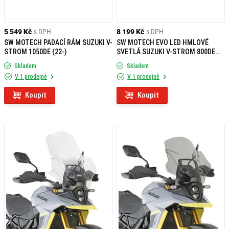
5 549 Kč
s DPH
8 199 Kč
s DPH
SW MOTECH PADACÍ RÁM SUZUKI V-
SW MOTECH EVO LED HMLOVÉ
STROM 1050DE (22-)
SVETLÁ SUZUKI V-STROM 800DE
(22-)
Skladem
Skladem
V 1 prodejně
V 1 prodejně
Koupit
Koupit